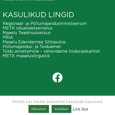
KASULIKUD LINGID
Regionaal- ja Põllumajandusministeerium
METK nõuandeteenistus
Maaelu Teadmuskeskus
PRIA
Maaelu Edendamise Sihtasutus
Põllumajandus- ja Toiduamet
Toidu annetamine – vähendame toiduraiskamist
METK maaeluvõrgustik
Kinnita kas lubate kodulehel kasutada küpsiseid.
Nõustun
Keeldun
Loe lisa