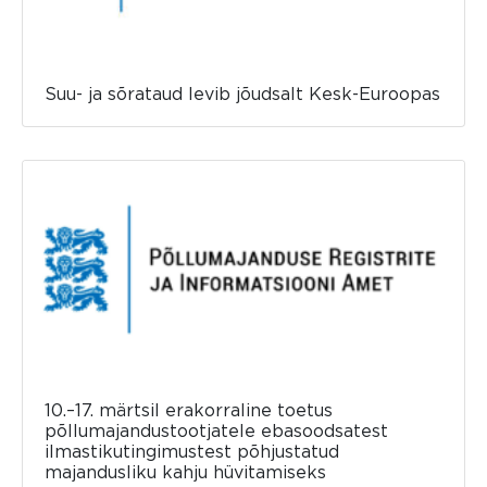
Suu- ja sõrataud levib jõudsalt Kesk-Euroopas
10.–17. märtsil erakorraline toetus
põllumajandustootjatele ebasoodsatest
ilmastikutingimustest põhjustatud
majandusliku kahju hüvitamiseks