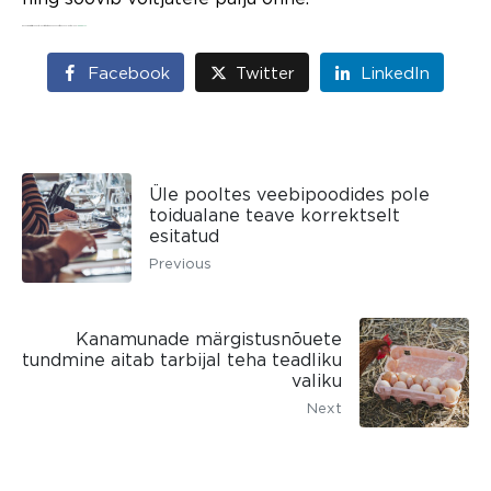
Rohkem infot ürituse kohta ja esitatud tööde kokkuvõtted on avaldatud lehel
www.miks.ee
Facebook
Twitter
LinkedIn
Üle pooltes veebipoodides pole
toidualane teave korrektselt
esitatud
Previous
Kanamunade märgistusnõuete
tundmine aitab tarbijal teha teadliku
valiku
Next