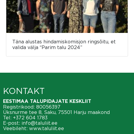
Täna alustas hindamiskomisjon ringsõitu, et
valida välja “Parim talu 2024”
KONTAKT
EESTIMAA TALUPIDAJATE KESKLIIT
Registrikood: 80056397
Üksnurme tee 8, Saku, 75501 Harju maakond
Tel:
+372 604 1783
E-post:
info@taluliit.ee
Veebileht:
www.taluliit.ee