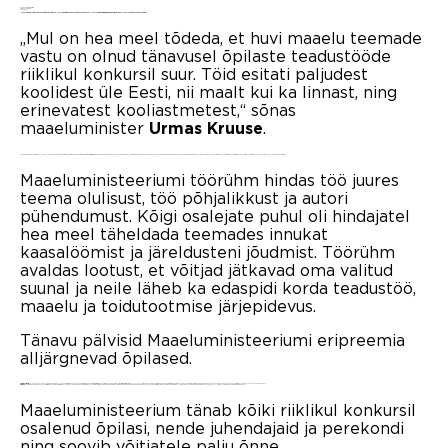
Maaeluministeerium
PRESSITEADE
13.04.2022
Maaeluminister Urmas Kruuse andis täna Eesti Rahva Muuseumis toimunud õpilaste teadusfestivalil üle Maaeluministeeriumi eripreemiad parimatele maaeluga seotud teadustööde autoritele.
„Mul on hea meel tõdeda, et huvi maaelu teemade
vastu on olnud tänavusel õpilaste teadustööde
riiklikul konkursil suur. Töid esitati paljudest
koolidest üle Eesti, nii maalt kui ka linnast, ning
erinevatest kooliastmetest,“ sõnas
maaeluminister
.
Urmas Kruuse
„Võin kinnitada, et õpilaste maaelu ja põllumajandust käsitlevate teadustööde läbivaatamine ministeeriumi töörühmas on väga põnev tegevus. See annab pildi sellest, kuidas tänapäeva noored maaelu näevad ning seda teadusega seovad. Teemade ring oli tänavu lai, puudutades looma- ja taimekasvatust, toiduohutust, ringmajandust, mullatervist, keskkonnahoidu ja palju muud,“ lisas minister.
Maaeluministeeriumi töörühm hindas töö juures
teema olulisust, töö põhjalikkust ja autori
pühendumust. Kõigi osalejate puhul oli hindajatel
hea meel täheldada teemades innukat
kaasalöömist ja järeldusteni jõudmist. Töörühm
avaldas lootust, et võitjad jätkavad oma valitud
suunal ja neile läheb ka edaspidi korda teadustöö,
maaelu ja toidutootmise järjepidevus.
Tänavu pälvisid Maaeluministeeriumi eripreemia
alljärgnevad õpilased.
Artjom Tšitšerin
, Tallinna Kesklinna Vene Gümnaasium, 11. klass. Artjomi töö keskendus sünteetilise bioloogia tööriistade kasutamisele geneetiliselt modifitseeritud pärmi
Rhodotorula toruloides
tüvede loomisel. Autoril on edasise uurimistöö hüpotees juba sõnastatud ja töö eduka edasiarenduse eeldused olemas. Juhendaja: Petri-Jaan Lahtvee, Tallinna Tehnikaülikool.
Kerttu Vill
, Võru Gümnaasium, 12. klass. Kerttu tegeles oma uurimistöös Võru kauplustes müüdavate mineraalvee liikide päritolu, keemilise koostise ja omaduste võrdlemisega. Töö pakub kasulikke näpunäiteid, kuidas valida sobiv mineraalvesi isiklikke vajadusi silmas pidades. Juhendaja: Ulvi Kruus, Võru Gümnaasiumi keemiaõpetaja.
Maaeluministeerium tänab kõiki riiklikul konkursil
osalenud õpilasi, nende juhendajaid ja perekondi
ning soovib võitjatele palju õnne.