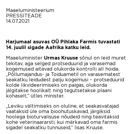
Maaeluministeerium
PRESSITEADE
14.07.2021
Harjumaal asuvas OÜ Pihlaka Farmis tuvastati
14. juulil sigade Aafrika katku leid.
Maaeluminister
sõnul on leid muret
Urmas Kruuse
tekitav, aga selged protseduurid ja varasemad
kogemused aitavad olukorda kontrolli all hoida.
„Põllumajandus- ja Toiduametil on varasematest
seakatku leidudest palju kogemusi – protseduurid
kolde likvideerimiseks on paigas, olukorda
jälgitakse hoolikalt ning tegutsetakse plaani
kohaselt,” ütles minister.
„Leviku vältimiseks on oluline, et seakasvatajad
vaataksid üle oma bioohutuskavad, järgiksid
hoolega bioturvalisuse nõudeid ning teavitaksid
kohe veterinaararsti, kui märkavad oma farmis
sigadel seakatku tunnuseid,” lisas Kruuse.