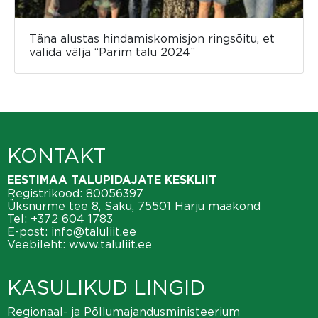
Täna alustas hindamiskomisjon ringsõitu, et
valida välja “Parim talu 2024”
KONTAKT
EESTIMAA TALUPIDAJATE KESKLIIT
Registrikood: 80056397
Üksnurme tee 8, Saku, 75501 Harju maakond
Tel:
+372 604 1783
E-post:
info@taluliit.ee
Veebileht:
www.taluliit.ee
KASULIKUD LINGID
Regionaal- ja Põllumajandusministeerium