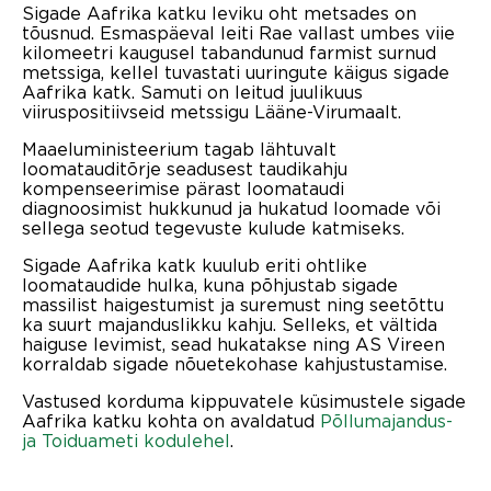
Sigade Aafrika katku leviku oht metsades on
tõusnud. Esmaspäeval leiti Rae vallast umbes viie
kilomeetri kaugusel tabandunud farmist surnud
metssiga, kellel tuvastati uuringute käigus sigade
Aafrika katk. Samuti on leitud juulikuus
viiruspositiivseid metssigu Lääne-Virumaalt.
Maaeluministeerium tagab lähtuvalt
loomatauditõrje seadusest taudikahju
kompenseerimise pärast loomataudi
diagnoosimist hukkunud ja hukatud loomade või
sellega seotud tegevuste kulude katmiseks.
Sigade Aafrika katk kuulub eriti ohtlike
loomataudide hulka, kuna põhjustab sigade
massilist haigestumist ja suremust ning seetõttu
ka suurt majanduslikku kahju. Selleks, et vältida
haiguse levimist, sead hukatakse ning AS Vireen
korraldab sigade nõuetekohase kahjustustamise.
Vastused korduma kippuvatele küsimustele sigade
Aafrika katku kohta on avaldatud
Põllumajandus-
ja Toiduameti kodulehel
.