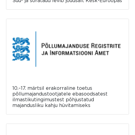
Suu- ja sõrataud levib jõudsalt Kesk-Euroopas
10.–17. märtsil erakorraline toetus
põllumajandustootjatele ebasoodsatest
ilmastikutingimustest põhjustatud
majandusliku kahju hüvitamiseks