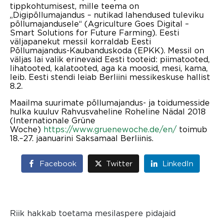
tippkohtumisest, mille teema on
„Digipõllumajandus – nutikad lahendused tuleviku
põllumajandusele“ (Agriculture Goes Digital –
Smart Solutions for Future Farming). Eesti
väljapanekut messil korraldab Eesti
Põllumajandus-Kaubanduskoda (EPKK). Messil on
väljas lai valik erinevaid Eesti tooteid: piimatooted,
lihatooted, kalatooted, aga ka moosid, mesi, kama,
leib. Eesti stendi leiab Berliini messikeskuse hallist
8.2.
Maailma suurimate põllumajandus- ja toidumesside
hulka kuuluv Rahvusvaheline Roheline Nädal 2018
(Internationale Grüne
Woche)
https://www.gruenewoche.de/en/
toimub
18.–27. jaanuarini Saksamaal Berliinis.
Facebook
Twitter
LinkedIn
Riik hakkab toetama mesilaspere pidajaid