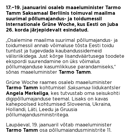
17.−19. jaanuarini osaleb maaeluminister Tarmo
Tamm Saksamaal Berliinis toimuval maailma
suurimal põllumajandus- ja toidumessil
Internationale Grüne Woche, kus Eesti on juba
26. korda järjepidevalt esindatud.
„Osalemine maailma suurimal põllumajandus- ja
toidumessil annab võimaluse tõsta Eesti toidu
tuntust ja tugevdada kaubandussidemeid
välisriikidega. Just kõrge lisandväärtusega toodete
ekspordi suurendamine on üks võimalus
põllumajanduse kasumlikkuse parandamiseks,“
sõnas maaeluminister
.
Tarmo Tamm
Grüne Woche raames osaleb maaeluminister
kohtumisel
Saksamaa
liidukantsler
Tarmo Tamm
, kes tutvustab oma seisukohti
Angela Merkeliga
digipõllumajanduse teemal. Lisaks on kavas
kahepoolsed kohtumised Sloveenia, Ukraina,
Hollandi, Läti, Leedu ja Gruusia
põllumajandusministritega.
Laupäeval, 19. jaanuaril võtab maaeluminister
osa põllumajandusministrite 11.
Tarmo Tamm