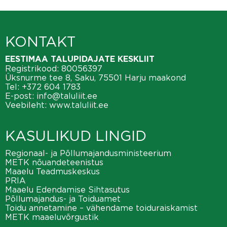
KONTAKT
EESTIMAA TALUPIDAJATE KESKLIIT
Registrikood: 80056397
Üksnurme tee 8, Saku, 75501 Harju maakond
Tel:
+372 604 1783
E-post:
info@taluliit.ee
Veebileht:
www.taluliit.ee
KASULIKUD LINGID
Regionaal- ja Põllumajandusministeerium
METK nõuandeteenistus
Maaelu Teadmuskeskus
PRIA
Maaelu Edendamise Sihtasutus
Põllumajandus- ja Toiduamet
Toidu annetamine – vähendame toiduraiskamist
METK maaeluvõrgustik