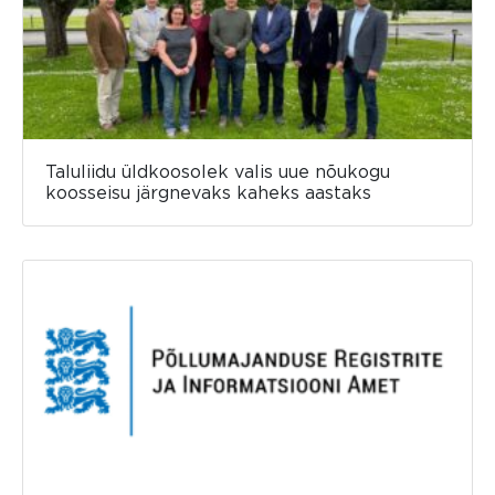
Taluliidu üldkoosolek valis uue nõukogu
koosseisu järgnevaks kaheks aastaks