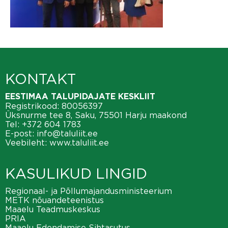
KONTAKT
EESTIMAA TALUPIDAJATE KESKLIIT
Registrikood: 80056397
Üksnurme tee 8, Saku, 75501 Harju maakond
Tel:
+372 604 1783
E-post:
info@taluliit.ee
Veebileht:
www.taluliit.ee
KASULIKUD LINGID
Regionaal- ja Põllumajandusministeerium
METK nõuandeteenistus
Maaelu Teadmuskeskus
PRIA
Maaelu Edendamise Sihtasutus