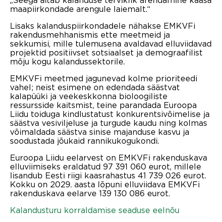
maapiirkondade arengule laiemalt.“
Lisaks kalanduspiirkondadele nähakse EMKVFi
rakendusmehhanismis ette meetmeid ja
sekkumisi, mille tulemusena avaldavad elluviidavad
projektid positiivset sotsiaalset ja demograafilist
mõju kogu kalandussektorile.
EMKVFi meetmed jagunevad kolme prioriteedi
vahel; neist esimene on edendada säästvat
kalapüüki ja veekeskkonna bioloogiliste
ressursside kaitsmist, teine parandada Euroopa
Liidu toiduga kindlustatust konkurentsivõimelise ja
säästva vesiviljeluse ja turgude kaudu ning kolmas
võimaldada säästva sinise majanduse kasvu ja
soodustada jõukaid rannikukogukondi.
Euroopa Liidu eelarvest on EMKVFi rakenduskava
elluviimiseks eraldatud 97 391 060 eurot, millele
lisandub Eesti riigi kaasrahastus 41 739 026 eurot.
Kokku on 2029. aasta lõpuni elluviidava EMKVFi
rakenduskava eelarve 139 130 086 eurot.
Kalandusturu korraldamise seaduse eelnõu