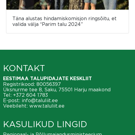
Täna alustas hindamiskomisjon ringsõitu, et
valida välja “Parim talu 2024”
KONTAKT
EESTIMAA TALUPIDAJATE KESKLIIT
Registrikood: 80056397
Üksnurme tee 8, Saku, 75501 Harju maakond
Tel:
+372 604 1783
E-post:
info@taluliit.ee
Veebileht:
www.taluliit.ee
KASULIKUD LINGID
Regionaal- ja Põllumajandusministeerium