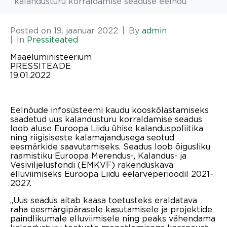
kalandusturu korraldamise seaduse eelnõu
Posted on
19. jaanuar 2022
By
admin
In
Pressiteated
Maaeluministeerium
PRESSITEADE
19.01.2022
Eelnõude infosüsteemi kaudu kooskõlastamiseks
saadetud uus kalandusturu korraldamise seadus
loob aluse Euroopa Liidu ühise kalanduspoliitika
ning riigisiseste kalamajandusega seotud
eesmärkide saavutamiseks. Seadus loob õigusliku
raamistiku Euroopa Merendus-, Kalandus- ja
Vesiviljelusfondi (EMKVF) rakenduskava
elluviimiseks Euroopa Liidu eelarveperioodil 2021–
2027.
„Uus seadus aitab kaasa toetusteks eraldatava
raha eesmärgipärasele kasutamisele ja projektide
paindlikumale elluviimisele ning peaks vähendama