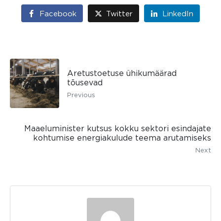
Facebook
Twitter
LinkedIn
Aretustoetuse ühikumäärad
tõusevad
Previous
Maaeluminister kutsus kokku sektori esindajate
kohtumise energiakulude teema arutamiseks
Next