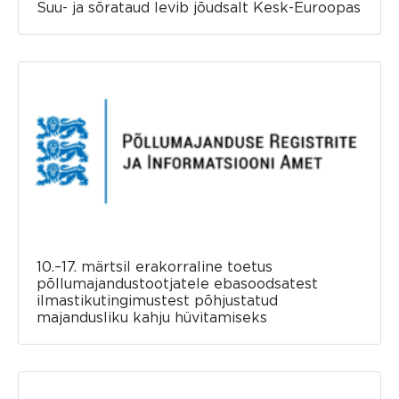
Suu- ja sõrataud levib jõudsalt Kesk-Euroopas
10.–17. märtsil erakorraline toetus
põllumajandustootjatele ebasoodsatest
ilmastikutingimustest põhjustatud
majandusliku kahju hüvitamiseks