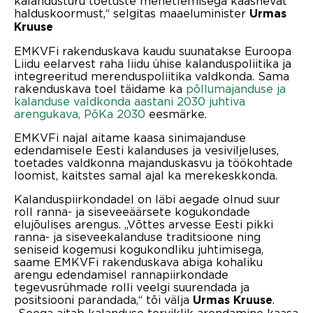
kalandusturu toetuste menetlemisega kaasnevat
halduskoormust,“ selgitas maaeluminister
Urmas
Kruuse
EMKVFi rakenduskava kaudu suunatakse Euroopa
Liidu eelarvest raha liidu ühise kalanduspoliitika ja
integreeritud merenduspoliitika valdkonda. Sama
rakenduskava toel täidame ka
põllumajanduse ja
kalanduse valdkonda aastani 2030 juhtiva
arengukava, PõKa 2030
eesmärke.
EMKVFi najal aitame kaasa sinimajanduse
edendamisele Eesti kalanduses ja vesiviljeluses,
toetades valdkonna majanduskasvu ja töökohtade
loomist, kaitstes samal ajal ka merekeskkonda.
Kalanduspiirkondadel on läbi aegade olnud suur
roll ranna- ja siseveeäärsete kogukondade
elujõulises arengus. „Võttes arvesse Eesti pikki
ranna- ja siseveekalanduse traditsioone ning
seniseid kogemusi kogukondliku juhtimisega,
saame EMKVFi rakenduskava abiga kohaliku
arengu edendamisel rannapiirkondade
tegevusrühmade rolli veelgi suurendada ja
positsiooni parandada,“ tõi välja
.
Urmas Kruuse
„Seega aitab kalanduse terviklik arendamine kaasa