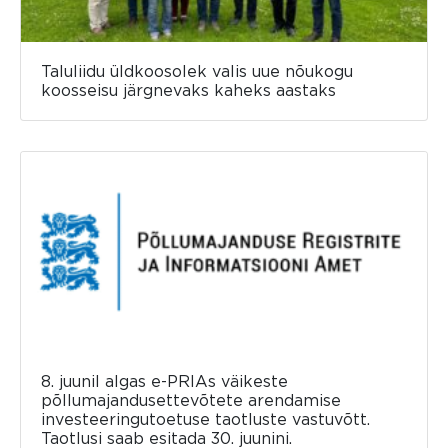
Taluliidu üldkoosolek valis uue nõukogu
koosseisu järgnevaks kaheks aastaks
8. juunil algas e-PRIAs väikeste
põllumajandusettevõtete arendamise
investeeringutoetuse taotluste vastuvõtt.
Taotlusi saab esitada 30. juunini.