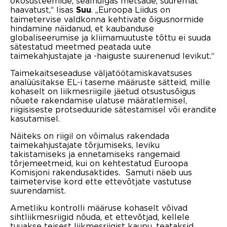
ökosüsteemide, sealhulgas metsade, suuremat
haavatust,“ lisas
. „Euroopa Liidus on
Suu
taimetervise valdkonna kehtivate õigusnormide
hindamine näidanud, et kaubanduse
globaliseerumise ja kliimamuutuste tõttu ei suuda
sätestatud meetmed peatada uute
taimekahjustajate ja -haiguste suurenenud levikut.“
Taimekaitseseaduse väljatöötamiskavatsuses
analüüsitakse EL-i taseme määruste sätteid, mille
kohaselt on liikmesriigile jäetud otsustusõigus
nõuete rakendamise ulatuse määratlemisel,
riigisiseste protseduuride sätestamisel või erandite
kasutamisel.
Näiteks on riigil on võimalus rakendada
taimekahjustajate tõrjumiseks, leviku
takistamiseks ja ennetamiseks rangemaid
tõrjemeetmeid, kui on kehtestatud Euroopa
Komisjoni rakendusaktides. Samuti näeb uus
taimetervise kord ette ettevõtjate vastutuse
suurendamist.
Ametliku kontrolli määruse kohaselt võivad
sihtliikmesriigid nõuda, et ettevõtjad, kellele
tuuakse teisest liikmesriigist kaupu, teataksid