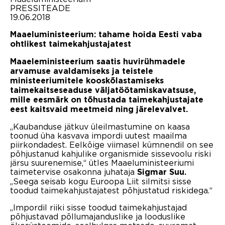
PRESSITEADE
19.06.2018
Maaeluministeerium: tahame hoida Eesti vaba
ohtlikest taimekahjustajatest
Maaeleministeerium saatis huvirühmadele
arvamuse avaldamiseks ja teistele
ministeeriumitele kooskõlastamiseks
taimekaitseseaduse väljatöötamiskavatsuse,
mille eesmärk on tõhustada taimekahjustajate
eest kaitsvaid meetmeid ning järelevalvet.
„Kaubanduse jätkuv üleilmastumine on kaasa
toonud üha kasvava impordi uutest maailma
piirkondadest. Eelkõige viimasel kümnendil on see
põhjustanud kahjulike organismide sissevoolu riski
järsu suurenemise,“ ütles Maaeluministeeriumi
taimetervise osakonna juhataja
Sigmar Suu.
„Seega seisab kogu Euroopa Liit silmitsi sisse
toodud taimekahjustajatest põhjustatud riskidega.“
„Impordil riiki sisse toodud taimekahjustajad
põhjustavad põllumajanduslike ja looduslike