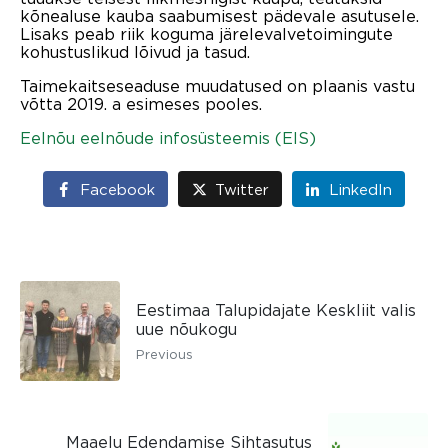
kõnealuse kauba saabumisest pädevale asutusele.
Lisaks peab riik koguma järelevalvetoimingute
kohustuslikud lõivud ja tasud.
Taimekaitseseaduse muudatused on plaanis vastu
võtta 2019. a esimeses pooles.
Eelnõu eelnõude infosüsteemis (EIS)
Facebook
Twitter
LinkedIn
Eestimaa Talupidajate Keskliit valis
uue nõukogu
Previous
Maaelu Edendamise Sihtasutus