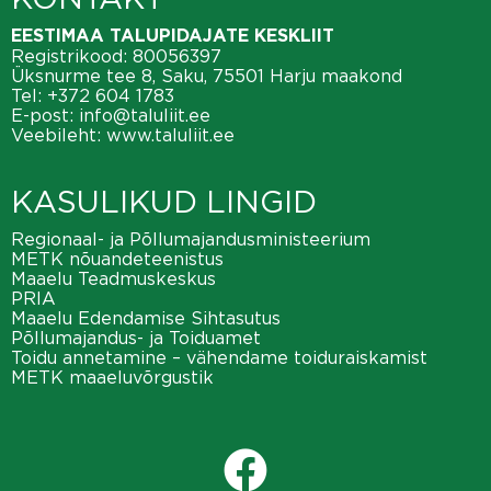
EESTIMAA TALUPIDAJATE KESKLIIT
Registrikood: 80056397
Üksnurme tee 8, Saku, 75501 Harju maakond
Tel:
+372 604 1783
E-post:
info@taluliit.ee
Veebileht:
www.taluliit.ee
KASULIKUD LINGID
Regionaal- ja Põllumajandusministeerium
METK nõuandeteenistus
Maaelu Teadmuskeskus
PRIA
Maaelu Edendamise Sihtasutus
Põllumajandus- ja Toiduamet
Toidu annetamine – vähendame toiduraiskamist
METK maaeluvõrgustik