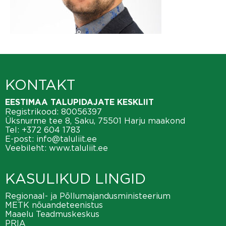
KONTAKT
EESTIMAA TALUPIDAJATE KESKLIIT
Registrikood: 80056397
Üksnurme tee 8, Saku, 75501 Harju maakond
Tel:
+372 604 1783
E-post:
info@taluliit.ee
Veebileht:
www.taluliit.ee
KASULIKUD LINGID
Regionaal- ja Põllumajandusministeerium
METK nõuandeteenistus
Maaelu Teadmuskeskus
PRIA