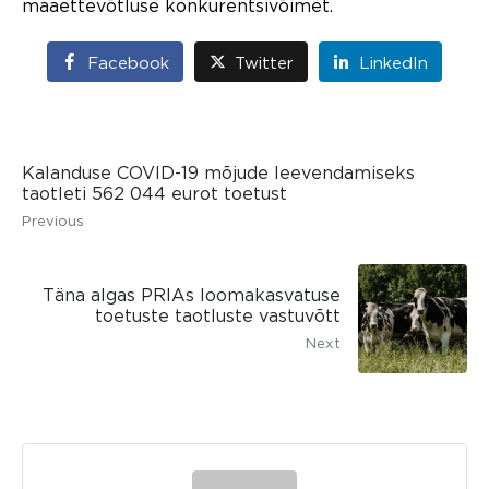
maaettevõtluse konkurentsivõimet.
Facebook
Twitter
LinkedIn
Kalanduse COVID-19 mõjude leevendamiseks
taotleti 562 044 eurot toetust
Previous
Täna algas PRIAs loomakasvatuse
toetuste taotluste vastuvõtt
Next