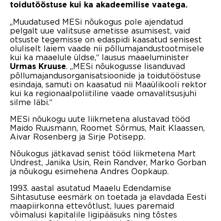
toidutööstuse kui ka akadeemilise vaatega.
„Muudatused MESi nõukogus pole ajendatud
pelgalt uue valitsuse ametisse asumisest, vaid
otsuste tegemisse on edaspidi kaasatud senisest
oluliselt laiem vaade nii põllumajandustootmisele
kui ka maaelule üldse,“ lausus maaeluminister
. „MESi nõukogusse lisanduvad
Urmas Kruuse
põllumajandusorganisatsioonide ja toidutööstuse
esindaja, samuti on kaasatud nii Maaülikooli rektor
kui ka regionaalpoliitiline vaade omavalitsusjuhi
silme läbi.“
MESi nõukogu uute liikmetena alustavad tööd
Maido Ruusmann, Roomet Sõrmus, Mait Klaassen,
Aivar Rosenberg ja Sirje Potisepp.
Nõukogus jätkavad senist tööd liikmetena Mart
Undrest, Janika Usin, Rein Randver, Marko Gorban
ja nõukogu esimehena Andres Oopkaup.
1993. aastal asutatud Maaelu Edendamise
Sihtasutuse eesmärk on toetada ja elavdada Eesti
maapiirkonna ettevõtlust, luues paremaid
võimalusi kapitalile ligipääsuks ning tõstes