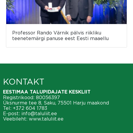
Professor Rando Värnik pälvis riikliku
teenetemärgi panuse eest Eesti maaellu
KONTAKT
EESTIMAA TALUPIDAJATE KESKLIIT
Registrikood: 80056397
Üksnurme tee 8, Saku, 75501 Harju maakond
Tel:
+372 604 1783
E-post:
info@taluliit.ee
Veebileht:
www.taluliit.ee