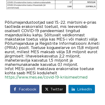
Põllumajandustootjad said 15.-22. märtsini e-prias
taotleda erakorralist toetust, mis leevendab
osaliselt COVID-19 pandeemiast tingitud
majanduslikku kahju. Sõltuvalt valdkonnast
makstakse toetus välja kas MES-i või maksti välja
Põllumajanduse ja Registrite Informatsiooni Ameti
(PRIA) poolt. Toetuse kogueelarve on 15,8 miljonit
eurot, millest MES maksab välja 3,8 miljonit eurot
järgmiselt: lihaveisekasvatus 2,2 miljonit,
maheteravilja kasvatus 1,5 miljonit ja
mahemunakanade kasvatus 0,1 miljonit.
Infot MESi poolt makstava erakorralise toetuse
kohta saab MESi kodulehelt
https://www.mes.ee/covid-19-kriisimeetmed
Facebook
Twitter
LinkedIn