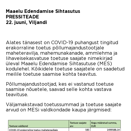
Maaelu Edendamise Sihtasutus
PRESSITEADE
22. juuni, Viljandi
Alates tänasest on COVID-19 puhangust tingitud
erakorraline toetus põllumajandustootjale
maheteravilja, mahemunakanade, ammlehma ja
lihaveisekasvatuse toetuse saajate nimekirjad
üleval Maaelu Edendamise Sihtasutuse (MES)
kodulehel. Kõikidele toetuse saajatele on saadetud
meilile toetuse saamise kohta teavitus.
Põllumajandustootjad, kes ei vastanud toetuse
saamise nõuetele, saavad selle kohta vastava
teavituse.
Väljamakstavad toetussummad ja toetuse saajate
arvud on MESi valdkondade kaupa järgmised: