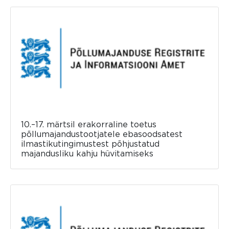
10.–17. märtsil erakorraline toetus
põllumajandustootjatele ebasoodsatest
ilmastikutingimustest põhjustatud
majandusliku kahju hüvitamiseks