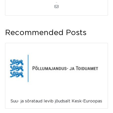
admin
Recommended Posts
Suu- ja sõrataud levib jõudsalt Kesk-Euroopas