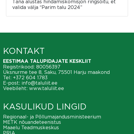
Täna alustas hindamiskomisjon ringsõitu, et
valida välja “Parim talu 2024”
KONTAKT
EESTIMAA TALUPIDAJATE KESKLIIT
Registrikood: 80056397
Üksnurme tee 8, Saku, 75501 Harju maakond
Tel:
+372 604 1783
E-post:
info@taluliit.ee
Veebileht:
www.taluliit.ee
KASULIKUD LINGID
Regionaal- ja Põllumajandusministeerium
METK nõuandeteenistus
Maaelu Teadmuskeskus
PRIA