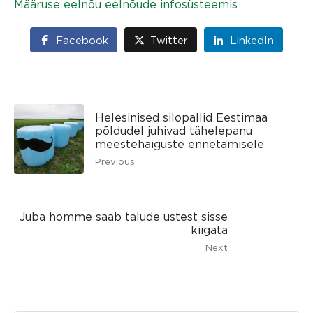
Määruse eelnõu eelnõude infosüsteemis
Facebook
Twitter
LinkedIn
Helesinised silopallid Eestimaa
põldudel juhivad tähelepanu
meestehaiguste ennetamisele
Previous
Juba homme saab talude ustest sisse
kiigata
Next