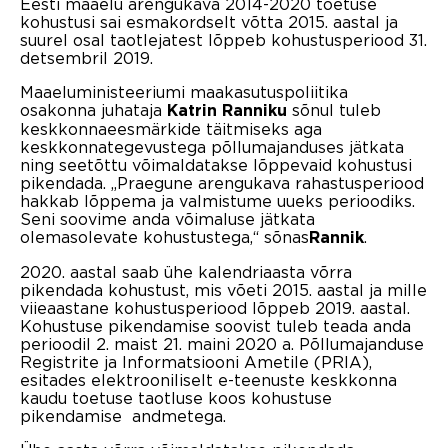
Eesti maaelu arengukava 2014-2020 toetuse
kohustusi sai esmakordselt võtta 2015. aastal ja
suurel osal taotlejatest lõppeb kohustusperiood 31.
detsembril 2019.
Maaeluministeeriumi maakasutuspoliitika
osakonna juhataja
sõnul tuleb
Katrin Ranniku
keskkonnaeesmärkide täitmiseks aga
keskkonnategevustega põllumajanduses jätkata
ning seetõttu võimaldatakse lõppevaid kohustusi
pikendada. „Praegune arengukava rahastusperiood
hakkab lõppema ja valmistume uueks perioodiks.
Seni soovime anda võimaluse jätkata
olemasolevate kohustustega,“ sõnas
.
Rannik
2020. aastal saab ühe kalendriaasta võrra
pikendada kohustust, mis võeti 2015. aastal ja mille
viieaastane kohustusperiood lõppeb 2019. aastal.
Kohustuse pikendamise soovist tuleb teada anda
perioodil 2. maist 21. maini 2020 a. Põllumajanduse
Registrite ja Informatsiooni Ametile (PRIA),
esitades elektrooniliselt e-teenuste keskkonna
kaudu toetuse taotluse koos kohustuse
pikendamise andmetega.