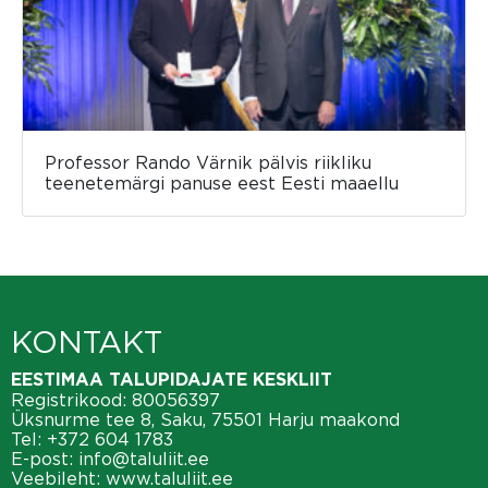
Professor Rando Värnik pälvis riikliku
teenetemärgi panuse eest Eesti maaellu
KONTAKT
EESTIMAA TALUPIDAJATE KESKLIIT
Registrikood: 80056397
Üksnurme tee 8, Saku, 75501 Harju maakond
Tel:
+372 604 1783
E-post:
info@taluliit.ee
Veebileht:
www.taluliit.ee