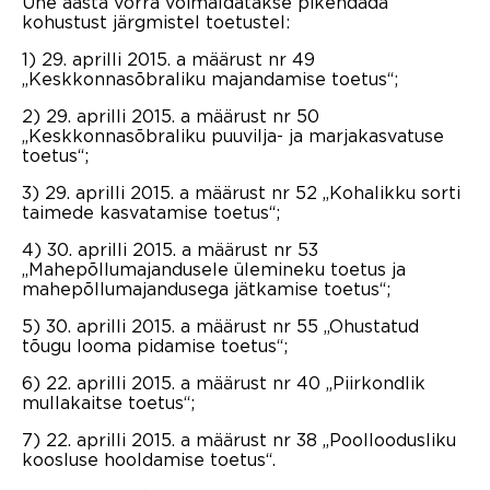
Ühe aasta võrra võimaldatakse pikendada
kohustust järgmistel toetustel:
1) 29. aprilli 2015. a määrust nr 49
„Keskkonnasõbraliku majandamise toetus“;
2) 29. aprilli 2015. a määrust nr 50
„Keskkonnasõbraliku puuvilja- ja marjakasvatuse
toetus“;
3) 29. aprilli 2015. a määrust nr 52 „Kohalikku sorti
taimede kasvatamise toetus“;
4) 30. aprilli 2015. a määrust nr 53
„Mahepõllumajandusele ülemineku toetus ja
mahepõllumajandusega jätkamise toetus“;
5) 30. aprilli 2015. a määrust nr 55 „Ohustatud
tõugu looma pidamise toetus“;
6) 22. aprilli 2015. a määrust nr 40 „Piirkondlik
mullakaitse toetus“;
7) 22. aprilli 2015. a määrust nr 38 „Poolloodusliku
koosluse hooldamise toetus“.