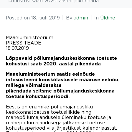
kohustusi saab 2020. aastal pikendada
Posted on
18. juuli 2019
By
admin
In
Üldine
Maaeluministeerium
PRESSITEADE
18.07.2019
Lõppevaid põllumajanduskeskkonna toetuste
kohustusi saab 2020. aastal pikendada
Maaeluministeerium saatis eelnõude
infosüsteemi kooskõlastusele määruse eelnõu,
millega võimaldatakse
pikendada seitsme
põllumajanduskeskkonna
toetuse kohustusperioodi.
Eestis on enamike põllumajandusliku
keskkonnatoetuse toetusliikide ning
mahepõllumajandusele ülemineku toetuse ja
mahepõllumajandusega jätkamise toetuse
kohustusperiood viis järjestikust kalendriaastat.