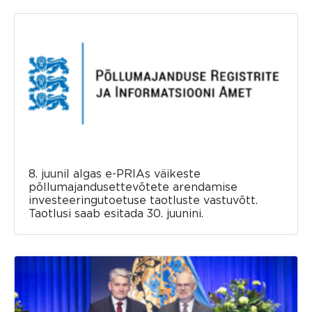
8. juunil algas e-PRIAs väikeste
põllumajandusettevõtete arendamise
investeeringutoetuse taotluste vastuvõtt.
Taotlusi saab esitada 30. juunini.