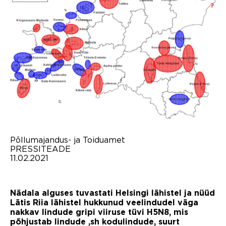
Põllumajandus- ja Toiduamet
PRESSITEADE
11.02.2021
Nädala alguses tuvastati Helsingi lähistel ja nüüd
Lätis Riia lähistel hukkunud veelindudel väga
nakkav lindude gripi viiruse tüvi H5N8, mis
põhjustab lindude ,sh kodulindude, suurt