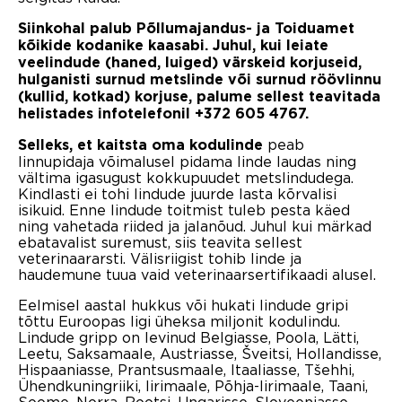
Siinkohal palub Põllumajandus- ja Toiduamet
kõikide kodanike kaasabi. Juhul, kui leiate
veelindude (haned, luiged) värskeid korjuseid,
hulganisti surnud metslinde või surnud röövlinnu
(kullid, kotkad) korjuse, palume sellest teavitada
helistades infotelefonil +372 605 4767.
peab
Selleks, et kaitsta oma kodulinde
linnupidaja võimalusel pidama linde laudas ning
vältima igasugust kokkupuudet metslindudega.
Kindlasti ei tohi lindude juurde lasta kõrvalisi
isikuid. Enne lindude toitmist tuleb pesta käed
ning vahetada riided ja jalanõud. Juhul kui märkad
ebatavalist suremust, siis teavita sellest
veterinaararsti. Välisriigist tohib linde ja
haudemune tuua vaid veterinaarsertifikaadi alusel.
Eelmisel aastal hukkus või hukati lindude gripi
tõttu Euroopas ligi üheksa miljonit kodulindu.
Lindude gripp on levinud Belgiasse, Poola, Lätti,
Leetu, Saksamaale, Austriasse, Šveitsi, Hollandisse,
Hispaaniasse, Prantsusmaale, Itaaliasse, Tšehhi,
Ühendkuningriiki, Iirimaale, Põhja-Iirimaale, Taani,
Soome, Norra, Rootsi, Ungarisse, Sloveeniasse,