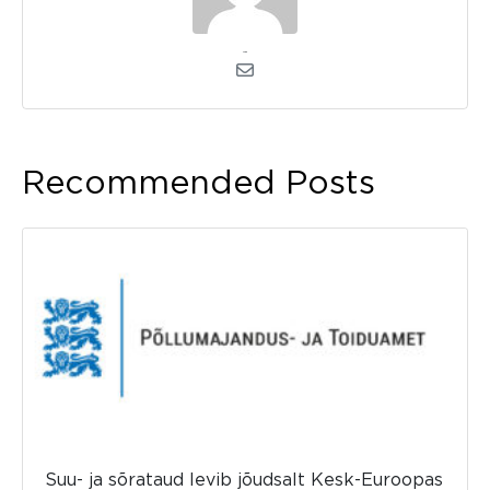
admin
Recommended Posts
Suu- ja sõrataud levib jõudsalt Kesk-Euroopas