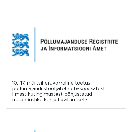
10.–17. märtsil erakorraline toetus
põllumajandustootjatele ebasoodsatest
ilmastikutingimustest põhjustatud
majandusliku kahju hüvitamiseks