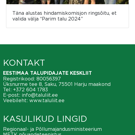
Täna alustas hindamiskomisjon ringsõitu, et
valida välja “Parim talu 2024”
KONTAKT
EESTIMAA TALUPIDAJATE KESKLIIT
Registrikood: 80056397
Üksnurme tee 8, Saku, 75501 Harju maakond
Tel:
+372 604 1783
E-post:
info@taluliit.ee
Veebileht:
www.taluliit.ee
KASULIKUD LINGID
Regionaal- ja Põllumajandusministeerium
METK nõuandeteenistus