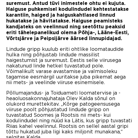
suremust. Antud tüvi inimestele ohtu ei kujuta.
Haiguse puhkemisel kodulindudel kehtestatakse
karantiin, haiged ja haiguskahtlased linnud
hukatakse ja hävitatakse.
Haiguse peamisteks
kandjateks on veelinnud ning seetõttu peaksid
eriti tähelepanelikud olema Põhja-, Lääne-Eesti,
Võrtsjärve ja Peipsijärve äärsed linnupidajad.
Lindude gripp kuulub eriti ohtlike loomataudide
hulka ning põhjustab lindude massilist
haigestumist ja suremust. Eestis selle viirusega
nakatunud linde hetkel tuvastatud pole.
Võimalikult varase avastamise ja valmisoleku
tagamise eesmärgil uuritakse juba pikemat aega
nii mets- ja veelinde viiruse esinemisele.
Põllumajandus- ja Toiduameti loomatervise ja -
heaoluosakonnajuhataja Olev Kalda sõnul on
olukord murettekitav. „Kõrge patogeensusega
viiruse poolt põhjustatud lindude gripp on
tuvastatud Soomes ja Rootsis nii mets- kui
kodulindudel ning nüüd ka Lätis, kus gripp tuvastati
Riias kahel veelinnul. Rootsis on sellel aastal gripi
tõttu hukatud juba ligi kaks miljonit munakana,“
selgitas Kalda.