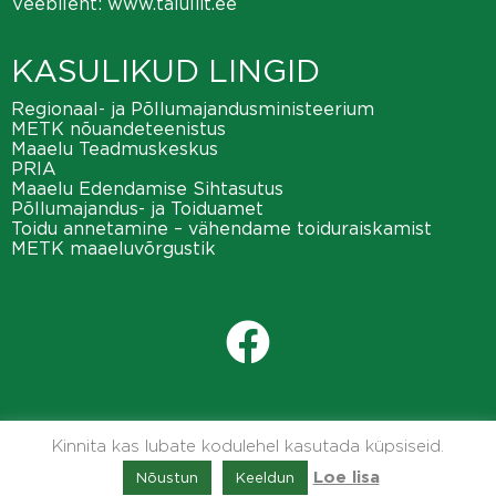
Veebileht:
www.taluliit.ee
KASULIKUD LINGID
Regionaal- ja Põllumajandusministeerium
METK nõuandeteenistus
Maaelu Teadmuskeskus
PRIA
Maaelu Edendamise Sihtasutus
Põllumajandus- ja Toiduamet
Toidu annetamine – vähendame toiduraiskamist
METK maaeluvõrgustik
Kinnita kas lubate kodulehel kasutada küpsiseid.
Nõustun
Keeldun
Loe lisa