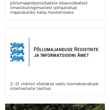
põllumajandustootjatele ebasoodsatest
ilmastikutingimustest põhjustatud
majandusliku kahju hüvitamiseks
2.–21. märtsil võetakse vastu loomakasvatuse
otsetoetuste taotlusi