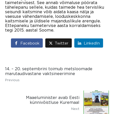
taimetervisest. See annab võimaluse pöörata
tähelepanu sellele, kuidas taimede hea tervisliku
seisundi kaitsmine võib aidata kaasa nälja ja
vaesuse vähendamisele, looduskeskkonna
kaitsmisele ja üldisele majanduslikule arengule.
Ettepaneku taimetervise aasta korraldamiseks
tegi 2015. aastal Soome.
Facebook
Twitter
LinkedIn
14. – 20. septembrini toimub metsloomade
marutaudivastane vaktsineerimine
Previous
Maaeluminister avab Eesti
künnivõistluse Kuremaal
Next