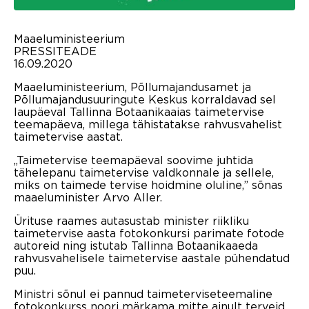
Maaeluministeerium
PRESSITEADE
16.09.2020
Maaeluministeerium, Põllumajandusamet ja
Põllumajandusuuringute Keskus korraldavad sel
laupäeval Tallinna Botaanikaaias taimetervise
teemapäeva, millega tähistatakse rahvusvahelist
taimetervise aastat.
„Taimetervise teemapäeval soovime juhtida
tähelepanu taimetervise valdkonnale ja sellele,
miks on taimede tervise hoidmine oluline,” sõnas
maaeluminister Arvo Aller.
Ürituse raames autasustab minister riikliku
taimetervise aasta fotokonkursi parimate fotode
autoreid ning istutab Tallinna Botaanikaaeda
rahvusvahelisele taimetervise aastale pühendatud
puu.
Ministri sõnul ei pannud taimeterviseteemaline
fotokonkurss noori märkama mitte ainult terveid