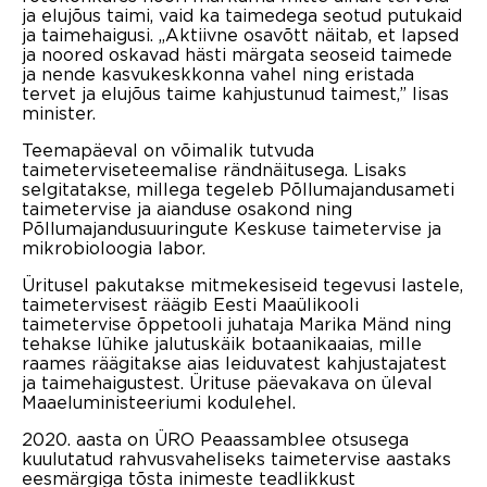
ja elujõus taimi, vaid ka taimedega seotud putukaid
ja taimehaigusi. „Aktiivne osavõtt näitab, et lapsed
ja noored oskavad hästi märgata seoseid taimede
ja nende kasvukeskkonna vahel ning eristada
tervet ja elujõus taime kahjustunud taimest,” lisas
minister.
Teemapäeval on võimalik tutvuda
taimeterviseteemalise rändnäitusega. Lisaks
selgitatakse, millega tegeleb Põllumajandusameti
taimetervise ja aianduse osakond ning
Põllumajandusuuringute Keskuse taimetervise ja
mikrobioloogia labor.
Üritusel pakutakse mitmekesiseid tegevusi lastele,
taimetervisest räägib Eesti Maaülikooli
taimetervise õppetooli juhataja Marika Mänd ning
tehakse lühike jalutuskäik botaanikaaias, mille
raames räägitakse aias leiduvatest kahjustajatest
ja taimehaigustest. Ürituse päevakava on üleval
Maaeluministeeriumi kodulehel.
2020. aasta on ÜRO Peaassamblee otsusega
kuulutatud rahvusvaheliseks taimetervise aastaks
eesmärgiga tõsta inimeste teadlikkust