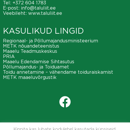
Tel:
+372 604 1783
E-post:
info@taluliit.ee
Veebileht:
www.taluliit.ee
KASULIKUD LINGID
Regionaal- ja Põllumajandusministeerium
METK nõuandeteenistus
Maaelu Teadmuskeskus
PRIA
Maaelu Edendamise Sihtasutus
Põllumajandus- ja Toiduamet
Toidu annetamine – vähendame toiduraiskamist
METK maaeluvõrgustik
Kinnita kas lubate kodulehel kasutada küpsiseid.