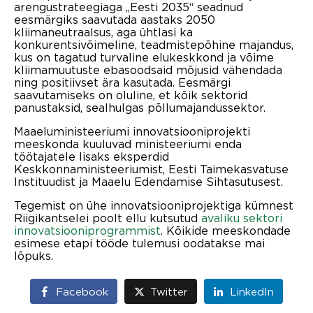
arengustrateegiaga „Eesti 2035“ seadnud
eesmärgiks saavutada aastaks 2050
kliimaneutraalsus, aga ühtlasi ka
konkurentsivõimeline, teadmistepõhine majandus,
kus on tagatud turvaline elukeskkond ja võime
kliimamuutuste ebasoodsaid mõjusid vähendada
ning positiivset ära kasutada. Eesmärgi
saavutamiseks on oluline, et kõik sektorid
panustaksid, sealhulgas põllumajandussektor.
Maaeluministeeriumi innovatsiooniprojekti
meeskonda kuuluvad ministeeriumi enda
töötajatele lisaks eksperdid
Keskkonnaministeeriumist, Eesti Taimekasvatuse
Instituudist ja Maaelu Edendamise Sihtasutusest.
Tegemist on ühe innovatsiooniprojektiga kümnest
Riigikantselei poolt ellu kutsutud
avaliku sektori
innovatsiooniprogrammist
. Kõikide meeskondade
esimese etapi tööde tulemusi oodatakse mai
lõpuks.
Facebook
Twitter
LinkedIn