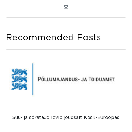
admin
Recommended Posts
Suu- ja sõrataud levib jõudsalt Kesk-Euroopas