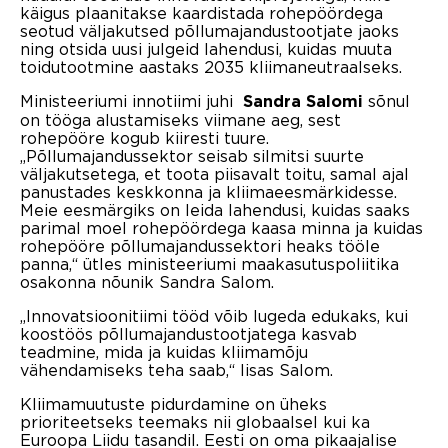
käigus plaanitakse kaardistada rohepöördega
seotud väljakutsed põllumajandustootjate jaoks
ning otsida uusi julgeid lahendusi, kuidas muuta
toidutootmine aastaks 2035 kliimaneutraalseks.
Ministeeriumi innotiimi juhi
sõnul
Sandra Salomi
on tööga alustamiseks viimane aeg, sest
rohepööre kogub kiiresti tuure.
„Põllumajandussektor seisab silmitsi suurte
väljakutsetega, et toota piisavalt toitu, samal ajal
panustades keskkonna ja kliimaeesmärkidesse.
Meie eesmärgiks on leida lahendusi, kuidas saaks
parimal moel rohepöördega kaasa minna ja kuidas
rohepööre põllumajandussektori heaks tööle
panna,“ ütles ministeeriumi maakasutuspoliitika
osakonna nõunik Sandra Salom.
„Innovatsioonitiimi tööd võib lugeda edukaks, kui
koostöös põllumajandustootjatega kasvab
teadmine, mida ja kuidas kliimamõju
vähendamiseks teha saab,“ lisas Salom.
Kliimamuutuste pidurdamine on üheks
prioriteetseks teemaks nii globaalsel kui ka
Euroopa Liidu tasandil. Eesti on oma pikaajalise