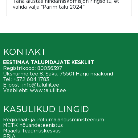
Täna alustas hindamiskomisjon ringsõitu, et
valida välja “Parim talu 2024”
KONTAKT
EESTIMAA TALUPIDAJATE KESKLIIT
Registrikood: 80056397
Üksnurme tee 8, Saku, 75501 Harju maakond
Tel:
+372 604 1783
E-post:
info@taluliit.ee
Veebileht:
www.taluliit.ee
KASULIKUD LINGID
Regionaal- ja Põllumajandusministeerium
METK nõuandeteenistus
Maaelu Teadmuskeskus
PRIA