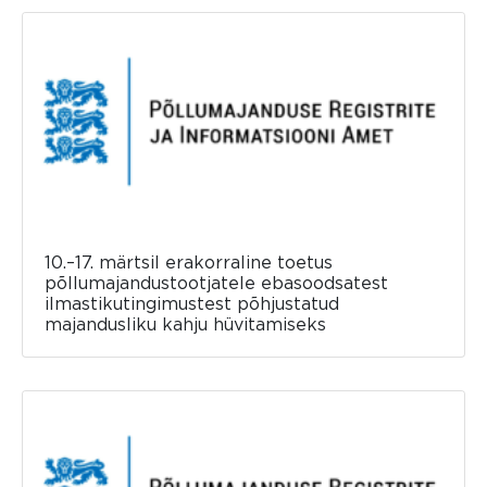
10.–17. märtsil erakorraline toetus
põllumajandustootjatele ebasoodsatest
ilmastikutingimustest põhjustatud
majandusliku kahju hüvitamiseks