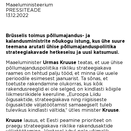
Maaeluministeerium
PRESSITEADE
13.12.2022
Brüsselis toimus põllumajandus- ja
kalandusministrite nõukogu istung, kus ühe suure
teemana arutati ühise põllumajanduspoliitika
strateegiakavade hetkeseisu ja uusi katsumusi.
Maaeluminister
teatas, et uue ühise
Urmas Kruuse
põllumajanduspoliitika riikliku strateegiakava
raames on tehtud palju tööd, et minna üle uuele
perioodile esimesest jaanuarist. Ta sõnas, et
toetuste rakendamine olukorras, kus kõik
rakendusreeglid ei ole selged, on kindlasti kõigile
liikmesriikidele keeruline. „Euroopa Liidu
õigusaktide, strateegiakava ning riigisiseste
õigusaktide väljatöötamist samaaegselt tuleb
tulevikus kindlasti vältida,“ ütles minister
.
Kruuse
lausus, et Eesti peamine prioriteet on
Kruuse
praegu strateegiakava riiklike rakendusaktide
väljatöötamine. „Vastasel juhul pole võimalik