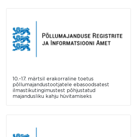
10.–17. märtsil erakorraline toetus
põllumajandustootjatele ebasoodsatest
ilmastikutingimustest põhjustatud
majandusliku kahju hüvitamiseks