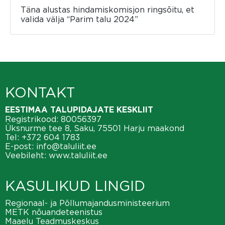
Täna alustas hindamiskomisjon ringsõitu, et
valida välja “Parim talu 2024”
KONTAKT
EESTIMAA TALUPIDAJATE KESKLIIT
Registrikood: 80056397
Üksnurme tee 8, Saku, 75501 Harju maakond
Tel:
+372 604 1783
E-post:
info@taluliit.ee
Veebileht:
www.taluliit.ee
KASULIKUD LINGID
Regionaal- ja Põllumajandusministeerium
METK nõuandeteenistus
Maaelu Teadmuskeskus