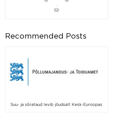
admin
Recommended Posts
Suu- ja sõrataud levib jõudsalt Kesk-Euroopas