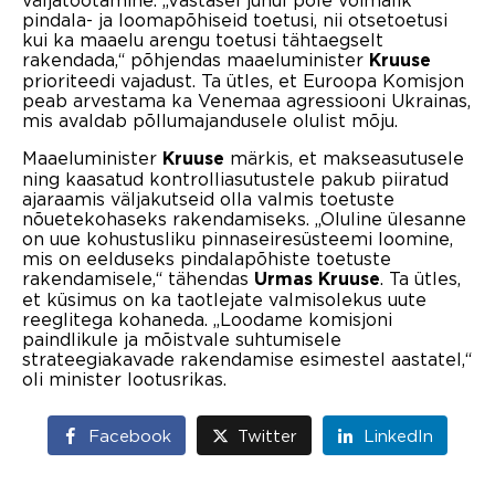
pindala- ja loomapõhiseid toetusi, nii otsetoetusi
kui ka maaelu arengu toetusi tähtaegselt
rakendada,“ põhjendas maaeluminister
Kruuse
prioriteedi vajadust. Ta ütles, et Euroopa Komisjon
peab arvestama ka Venemaa agressiooni Ukrainas,
mis avaldab põllumajandusele olulist mõju.
Maaeluminister
märkis, et makseasutusele
Kruuse
ning kaasatud kontrolliasutustele pakub piiratud
ajaraamis väljakutseid olla valmis toetuste
nõuetekohaseks rakendamiseks. „Oluline ülesanne
on uue kohustusliku pinnaseiresüsteemi loomine,
mis on eelduseks pindalapõhiste toetuste
rakendamisele,“ tähendas
. Ta ütles,
Urmas Kruuse
et küsimus on ka taotlejate valmisolekus uute
reeglitega kohaneda. „Loodame komisjoni
paindlikule ja mõistvale suhtumisele
strateegiakavade rakendamise esimestel aastatel,“
oli minister lootusrikas.
Facebook
Twitter
LinkedIn