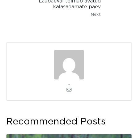
Laupäeval toimub avatud
kalasadamate päev
Next
admin
Recommended Posts