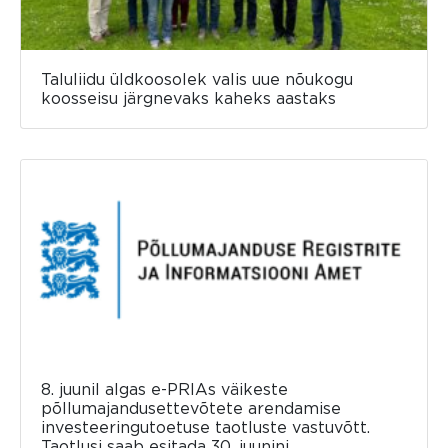
Taluliidu üldkoosolek valis uue nõukogu
koosseisu järgnevaks kaheks aastaks
8. juunil algas e-PRIAs väikeste
põllumajandusettevõtete arendamise
investeeringutoetuse taotluste vastuvõtt.
Taotlusi saab esitada 30. juunini.