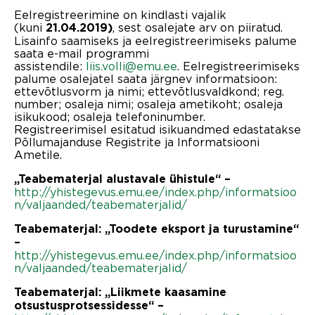
Eelregistreerimine on kindlasti vajalik
(kuni
, sest osalejate arv on piiratud.
21.04.2019)
Lisainfo saamiseks ja eelregistreerimiseks palume
saata e-mail programmi
assistendile:
liis.volli@emu.ee
. Eelregistreerimiseks
palume osalejatel saata järgnev informatsioon:
ettevõtlusvorm ja nimi; ettevõtlusvaldkond; reg.
number; osaleja nimi; osaleja ametikoht; osaleja
isikukood; osaleja telefoninumber.
Registreerimisel esitatud isikuandmed edastatakse
Põllumajanduse Registrite ja Informatsiooni
Ametile.
„Teabematerjal alustavale ühistule“ –
http://yhistegevus.emu.ee/index.php/informatsioo
n/valjaanded/teabematerjalid/
Teabematerjal: „Toodete eksport ja turustamine“
–
http://yhistegevus.emu.ee/index.php/informatsioo
n/valjaanded/teabematerjalid/
Teabematerjal: „Liikmete kaasamine
otsustusprotsessidesse“ –