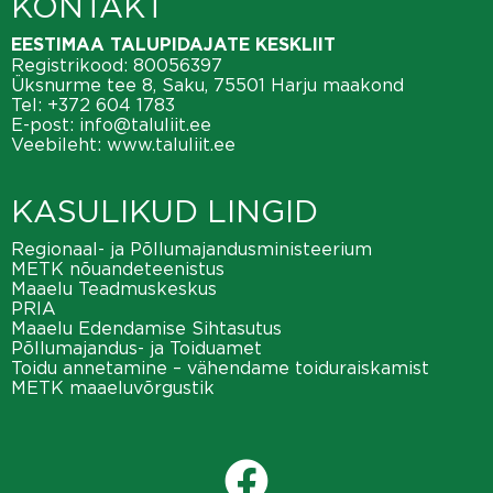
KONTAKT
EESTIMAA TALUPIDAJATE KESKLIIT
Registrikood: 80056397
Üksnurme tee 8, Saku, 75501 Harju maakond
Tel:
+372 604 1783
E-post:
info@taluliit.ee
Veebileht:
www.taluliit.ee
KASULIKUD LINGID
Regionaal- ja Põllumajandusministeerium
METK nõuandeteenistus
Maaelu Teadmuskeskus
PRIA
Maaelu Edendamise Sihtasutus
Põllumajandus- ja Toiduamet
Toidu annetamine – vähendame toiduraiskamist
METK maaeluvõrgustik