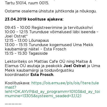
Tartu 51014, ruum 0015.
Ootame osalema ühistute juhtkonda ja nõukogu.
23.04.2019 koolituse ajakava:
09:45 – 10:00 Registreerimine ja tervituskohvi
10:00 – 12:15 Turunduse võimalused läbi iseenda –
Joel Ostrat*
12:15 – 13:00 Lõunapaus
13:00 – 15:15 Turunduse kogemused Uma Mekk
kaubamärgi näitel – Esta Frosch
15:15 – 15:30 Tagasiside
Lektoriteks on Mattias Cafe OÜ ning Maitse &
Elamus OÜ asutaja ja peakokk
ja Uma
Joel Ostrat
Mekk kaubamärgi ja toiduvõrgustiku
koordinaator
.
Esta Frosch
Koolituskava:
https://ois.emu.ee/pls/ois/!tere.tule
mast?
leht=OK.AY.VP&id_ay_programm=10103&id_ay_toi
mumine=13305&systeemi_seaded=3,1,12,1
—————