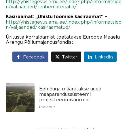
http://yhistegevus.emu.ee/index.php/informatsioo
n/valjaanded/teabematerjalid/
Käsiraamat: „Ühistu loomise käsiraamat“ –
http://yhistegevus.emu.ee/index.php/informatsioo
n/valjaanded/kasiraamatud/
Ürituste korraldamist toetatakse Euroopa Maaelu
Arengu Põllumajandusfondist.
Facebook
Twitter
LinkedIn
Eelnõuga määratakse uued
maaparandussüsteemi
projekteerimisnormid
Previous