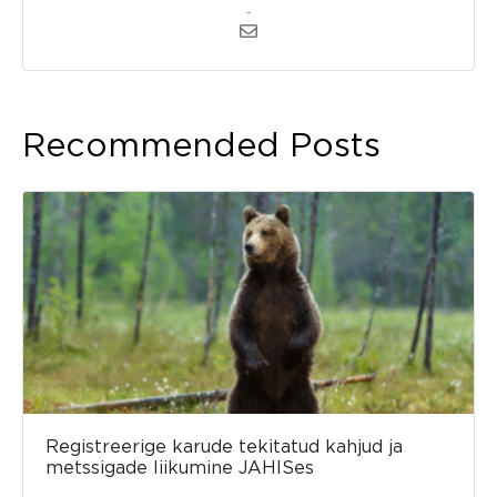
admin
Recommended Posts
Registreerige karude tekitatud kahjud ja
metssigade liikumine JAHISes