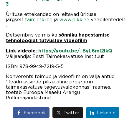
3
Ürituse ettekanded on leitavad ürituse
järgselt
taim.etki.ee
ja
www.pikk.ee
veebilehtedelt
.
Detsembris valmis ka
sõnniku hapestamise
tehnoloogiat tutvustav videofilm
Link videole:
https://youtu.be/_ByL6ml2lkQ
Väljaandja: Eesti Taimekasvatuse Instituut
ISBN 978-9949-7219-5-5
Konverents toimub ja videofilm on välja antud
“Teadmussiirde pikaajaline programm
taimekasvatuse tegevusvaldkonnas” raames,
toetab Euroopa Maaelu Arengu
Põllumajandusfond.
Facebook
Twitter
LinkedIn