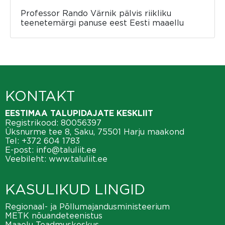
Professor Rando Värnik pälvis riikliku
teenetemärgi panuse eest Eesti maaellu
KONTAKT
EESTIMAA TALUPIDAJATE KESKLIIT
Registrikood: 80056397
Üksnurme tee 8, Saku, 75501 Harju maakond
Tel:
+372 604 1783
E-post:
info@taluliit.ee
Veebileht:
www.taluliit.ee
KASULIKUD LINGID
Regionaal- ja Põllumajandusministeerium
METK nõuandeteenistus
Maaelu Teadmuskeskus