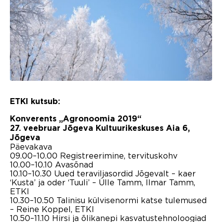
ETKI kutsub:
Konverents „Agronoomia 2019“
27. veebruar Jõgeva Kultuurikeskuses Aia 6,
Jõgeva
Päevakava
09.00–10.00 Registreerimine, tervituskohv
10.00–10.10 Avasõnad
10.10–10.30 Uued teraviljasordid Jõgevalt – kaer
‘Kusta’ ja oder ‘Tuuli’ – Ülle Tamm, Ilmar Tamm,
ETKI
10.30–10.50 Talinisu külvisenormi katse tulemused
– Reine Koppel, ETKI
10.50–11.10 Hirsi ja õlikanepi kasvatustehnoloogiad