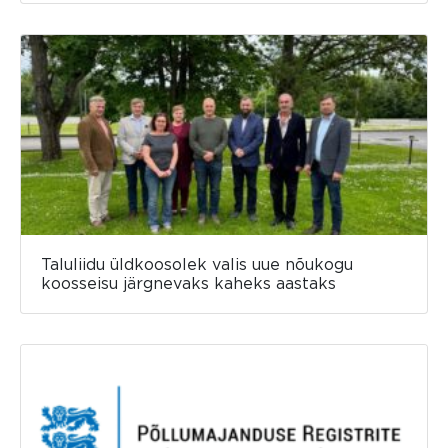
Taluliidu üldkoosolek valis uue nõukogu
koosseisu järgnevaks kaheks aastaks