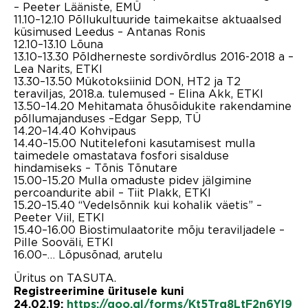
– Peeter Lääniste, EMÜ
11.10–12.10 Põllukultuuride taimekaitse aktuaalsed
küsimused Leedus – Antanas Ronis
12.10–13.10 Lõuna
13.10–13.30 Põldherneste sordivõrdlus 2016-2018 a –
Lea Narits, ETKI
13.30–13.50 Mükotoksiinid DON, HT2 ja T2
teraviljas, 2018.a. tulemused – Elina Akk, ETKI
13.50–14.20 Mehitamata õhusõidukite rakendamine
põllumajanduses –Edgar Sepp, TÜ
14.20–14.40 Kohvipaus
14.40–15.00 Nutitelefoni kasutamisest mulla
taimedele omastatava fosfori sisalduse
hindamiseks – Tõnis Tõnutare
15.00–15.20 Mulla omaduste pidev jälgimine
percoandurite abil – Tiit Plakk, ETKI
15.20–15.40 “Vedelsõnnik kui kohalik väetis” –
Peeter Viil, ETKI
15.40–16.00 Biostimulaatorite mõju teraviljadele –
Pille Sooväli, ETKI
16.00–… Lõpusõnad, arutelu
Üritus on TASUTA.
Registreerimine üritusele kuni
24.02.19:
https://goo.gl/forms/Kt5Trq8LtF2n6Yl9