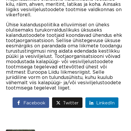
kilu, räim, ahven, meritint, latikas ja koha. Ainsaks
liigiks vesiviljelustoodete tootmise valdkonnas on
vikerforell.
Ühise kalanduspoliitika elluviimisel on üheks
olulisemaks turukorralduslikuks üksuseks
kalandustoodete tootjaid koondavad ühendus ehk
tootjaorganisatsioon. Sellise ühistegevuse üksuse
eesmärgiks on parandada oma liikmete toodangu
turustustingimusi ning aidata edendada kestlikku
püüki ja vesiviljelust. Tootjaorganisatsiooni võivad
moodustada kalapüügi- või vesiviljelustoodete
tootmisega tegelevad ettevõtted ühest või
mitmest Euroopa Liidu liikmesriigist. Selle
juriidiline vorm on tulundusühistu, kuhu kuulub
vähemalt viis kalapüügi- ja/või vesiviljelustoodete
tootmisega tegelevat liiget.
Facebook
Twitter
LinkedIn