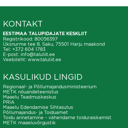
KONTAKT
EESTIMAA TALUPIDAJATE KESKLIIT
Registrikood: 80056397
Üksnurme tee 8, Saku, 75501 Harju maakond
Tel:
+372 604 1783
E-post:
info@taluliit.ee
Veebileht:
www.taluliit.ee
KASULIKUD LINGID
Regionaal- ja Põllumajandusministeerium
METK nõuandeteenistus
Maaelu Teadmuskeskus
PRIA
Maaelu Edendamise Sihtasutus
Põllumajandus- ja Toiduamet
Toidu annetamine – vähendame toiduraiskamist
METK maaeluvõrgustik