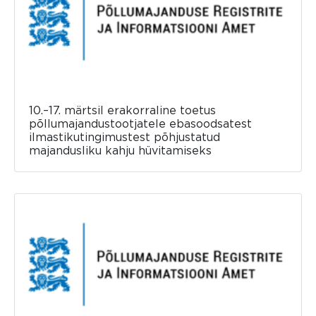
10.–17. märtsil erakorraline toetus
põllumajandustootjatele ebasoodsatest
ilmastikutingimustest põhjustatud
majandusliku kahju hüvitamiseks