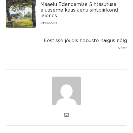
Maaelu Edendamise Sihtasutuse
eluaseme kaaslaenu sihtpiirkond
laienes
Previous
Eestisse jõudis hobuste haigus nõlg
Next
admin