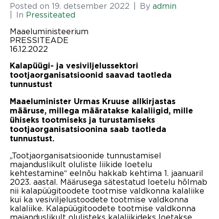
Posted on
19. detsember 2022
By
admin
In
Pressiteated
Maaeluministeerium
PRESSITEADE
16.12.2022
Kalapüügi- ja vesiviljelussektori
tootjaorganisatsioonid saavad taotleda
tunnustust
Maaeluminister Urmas Kruuse allkirjastas
määruse, millega määratakse kalaliigid, mille
ühiseks tootmiseks ja turustamiseks
tootjaorganisatsioonina saab taotleda
tunnustust.
„Tootjaorganisatsioonide tunnustamisel
majanduslikult oluliste liikide loetelu
kehtestamine“ eelnõu hakkab kehtima 1. jaanuaril
2023. aastal. Määrusega sätestatud loetelu hõlmab
nii kalapüügitoodete tootmise valdkonna kalaliike
kui ka vesiviljelustoodete tootmise valdkonna
kalaliike. Kalapüügitoodete tootmise valdkonna
majanduslikult olulisteks kalaliikideks loetakse