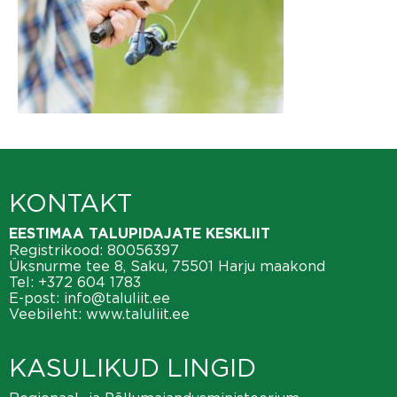
KONTAKT
EESTIMAA TALUPIDAJATE KESKLIIT
Registrikood: 80056397
Üksnurme tee 8, Saku, 75501 Harju maakond
Tel:
+372 604 1783
E-post:
info@taluliit.ee
Veebileht:
www.taluliit.ee
KASULIKUD LINGID