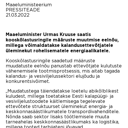
Maaeluministeerium
PRESSITEADE
21.03.2022
Maaeluminister Urmas Kruuse saatis
kooskõlastusringile määruste muutmise eelnõu,
millega võimaldatakse kalandusettevõtjatele
üleminekut rohelisematele energiaalikatele.
Kooskõlastusringile saadetud määruste
muudatuste eelnõu panustab ettevõtjate kulutuste
vähenemisele tootmisprotsessis, mis aitab tagada
kalandus- ja vesiviljelussektori elujõudu ja
konkurentsivõimet.
„Muudatustega täiendatakse loetelu abikõlblikest
kuludest, millega toetatakse Eesti kalapüügi- ja
vesiviljelustoodete käitlemisega tegelevate
ettevõtete struktuurset üleminekut energia- ja
keskkonnasäästlikumatele transpordivahenditele.
Nõnda saab sektor lisaks töötlemisele muuta
tarneahelas keskkonnasäästlikumaks ka logistika,
millega tooted tarbijateni jõuavad.