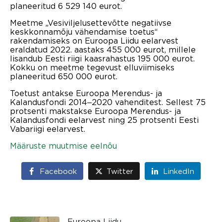
planeeritud 6 529 140 eurot.
Meetme „Vesiviljelusettevõtte negatiivse
keskkonnamõju vähendamise toetus“
rakendamiseks on Euroopa Liidu eelarvest
eraldatud 2022. aastaks 455 000 eurot, millele
lisandub Eesti riigi kaasrahastus 195 000 eurot.
Kokku on meetme tegevust elluviimiseks
planeeritud 650 000 eurot.
Toetust antakse Euroopa Merendus- ja
Kalandusfondi 2014‒2020 vahenditest. Sellest 75
protsenti makstakse Euroopa Merendus- ja
Kalandusfondi eelarvest ning 25 protsenti Eesti
Vabariigi eelarvest.
Määruste muutmise eelnõu
Facebook
Twitter
LinkedIn
Euroopa Liidu