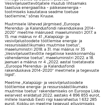
Vesiviljelusettevõtjatele muutub lihtsamaks
taastuva energiaallika – päikeseenergia –
tootmiseks kasutatava seadme toetuse
taotlemine,“ sõnas Kruuse.
Muutmisele lähevad järgmised „Euroopa
Merendus- ja Kalandusfondi rakenduskava 2014–
2020” meetme määrused: maaeluministri 2017. a
15. mai määrus nr 41 ,,Kalapüügi- ja
vesiviljelustoodete töötlemise energia- ja
ressursisäästlikumaks muutmise toetus“,
maaeluministri 2018. a 31. mai määrus nr 35
„Vesiviljelusettevõtte negatiivse keskkonnamõju
vähendamise toetus“, maaeluministri 2022. a 18.
jaanuari a määrus nr 4 „2022. aastal toetatavate
„Euroopa Merendus- ja Kalandusfondi
rakenduskava 2014–2020“ meetmete ja tegevuste
liigid“.
Meetme ,,Kalapüügi- ja vesiviljelustoodete
töötlemise energia- ja ressursisäästlikumaks
muutmise toetus“ rakendamiseks on Euroopa Liidu
eelarvest eraldatud 2022. aastaks 4 896 855 eurot,
millele lisandub Eesti riigi kaasrahastus 1 632 285
eurot. Kokku on meetme tegevust elluviimiseks