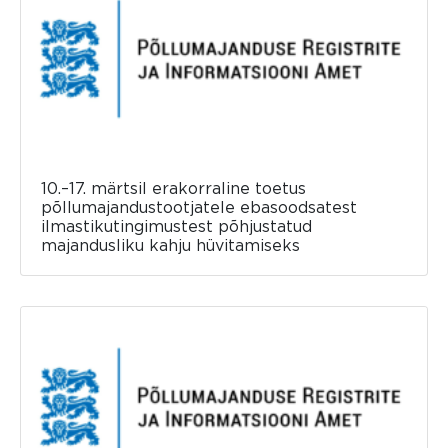
10.–17. märtsil erakorraline toetus
põllumajandustootjatele ebasoodsatest
ilmastikutingimustest põhjustatud
majandusliku kahju hüvitamiseks