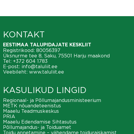
KONTAKT
EESTIMAA TALUPIDAJATE KESKLIIT
Registrikood: 80056397
Üksnurme tee 8, Saku, 75501 Harju maakond
Tel:
+372 604 1783
E-post:
info@taluliit.ee
Veebileht:
www.taluliit.ee
KASULIKUD LINGID
Regionaal- ja Põllumajandusministeerium
METK nõuandeteenistus
Maaelu Teadmuskeskus
PRIA
Maaelu Edendamise Sihtasutus
Põllumajandus- ja Toiduamet
Toidu annetamine – vähendame toiduraiskamist