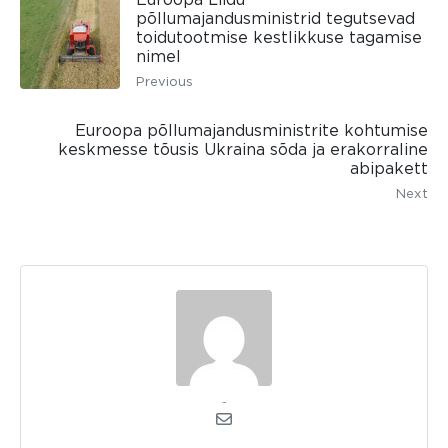
põllumajandusministrid tegutsevad
toidutootmise kestlikkuse tagamise
nimel
Previous
Euroopa põllumajandusministrite kohtumise
keskmesse tõusis Ukraina sõda ja erakorraline
abipakett
Next
admin