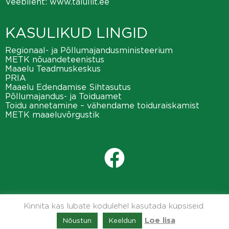
Veebileht:
www.taluliit.ee
KASULIKUD LINGID
Regionaal- ja Põllumajandusministeerium
METK nõuandeteenistus
Maaelu Teadmuskeskus
PRIA
Maaelu Edendamise Sihtasutus
Põllumajandus- ja Toiduamet
Toidu annetamine – vähendame toiduraiskamist
METK maaeluvõrgustik
Kinnita kas lubate kodulehel kasutada küpsiseid.
Nõustun
Keeldun
Loe lisa