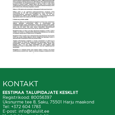
KONTAKT
EESTIMAA TALUPIDAJATE KESKLIIT
Registrikood: 80056397
Üksnurme tee 8, Saku, 75501 Harju maakond
Tel:
+372 604 1783
E-post:
info@taluliit.ee