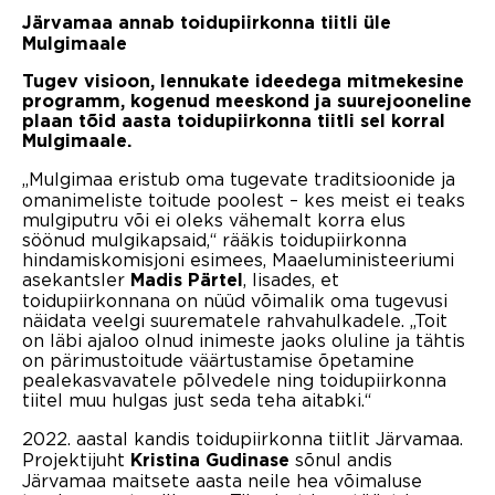
Järvamaa annab toidupiirkonna tiitli üle
Mulgimaale
Tugev visioon, lennukate ideedega mitmekesine
programm, kogenud meeskond ja suurejooneline
plaan tõid aasta toidupiirkonna tiitli sel korral
Mulgimaale.
„Mulgimaa eristub oma tugevate traditsioonide ja
omanimeliste toitude poolest – kes meist ei teaks
mulgiputru või ei oleks vähemalt korra elus
söönud mulgikapsaid,“ rääkis toidupiirkonna
hindamiskomisjoni esimees, Maaeluministeeriumi
asekantsler
, lisades, et
Madis Pärtel
toidupiirkonnana on nüüd võimalik oma tugevusi
näidata veelgi suurematele rahvahulkadele. „Toit
on läbi ajaloo olnud inimeste jaoks oluline ja tähtis
on pärimustoitude väärtustamise õpetamine
pealekasvavatele põlvedele ning toidupiirkonna
tiitel muu hulgas just seda teha aitabki.“
2022. aastal kandis toidupiirkonna tiitlit Järvamaa.
Projektijuht
sõnul andis
Kristina Gudinase
Järvamaa maitsete aasta neile hea võimaluse