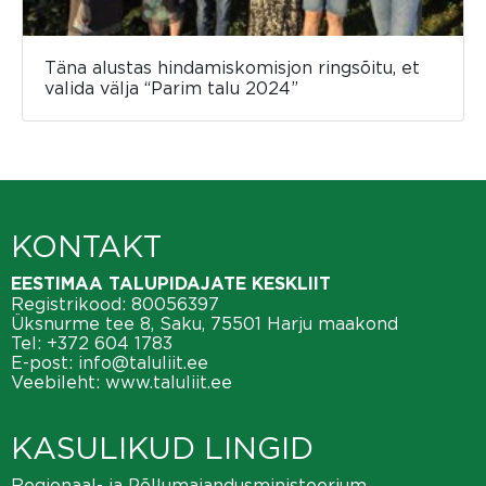
Täna alustas hindamiskomisjon ringsõitu, et
valida välja “Parim talu 2024”
KONTAKT
EESTIMAA TALUPIDAJATE KESKLIIT
Registrikood: 80056397
Üksnurme tee 8, Saku, 75501 Harju maakond
Tel:
+372 604 1783
E-post:
info@taluliit.ee
Veebileht:
www.taluliit.ee
KASULIKUD LINGID
Regionaal- ja Põllumajandusministeerium