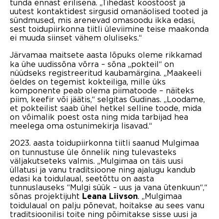
tunda ennast erilisena. „Tihedast koostööst ja
uutest kontaktidest sirgusid omanäolised tooted ja
sündmused, mis arenevad omasoodu ikka edasi,
sest toidupiirkonna tiitli üleviimine teise maakonda
ei muuda siinset vähem oluliseks.“
Järvamaa maitsete aasta lõpuks oleme rikkamad
ka ühe uudissõna võrra – sõna „pokteil“ on
nüüdseks registreeritud kaubamärgina. „Maakeeli
öeldes on tegemist kokteiliga, mille üks
komponente peab olema piimatoode – näiteks
piim, keefir või jäätis,“ selgitas Gudinas. „Loodame,
et pokteilist saab ühel hetkel selline toode, mida
on võimalik poest osta ning mida tarbijad hea
meelega oma ostunimekirja lisavad.“
2023. aasta toidupiirkonna tiitli saanud Mulgimaa
on tunnustuse üle õnnelik ning tulevasteks
väljakutseteks valmis. „Mulgimaa on täis uusi
üllatusi ja vanu traditsioone ning ajalugu kandub
edasi ka toidulaual, seetõttu on aasta
tunnuslauseks “Mulgi süük – uus ja vana ütenkuun“,“
sõnas projektijuht
. „Mulgimaa
Leana Liivson
toidulaual on palju põnevat, hoitakse au sees vanu
traditsioonilisi toite ning põimitakse sisse uusi ja