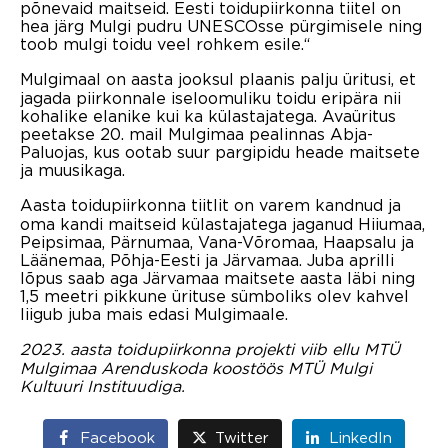
põnevaid maitseid. Eesti toidupiirkonna tiitel on
hea järg Mulgi pudru UNESCOsse pürgimisele ning
toob mulgi toidu veel rohkem esile.“
Mulgimaal on aasta jooksul plaanis palju üritusi, et
jagada piirkonnale iseloomuliku toidu eripära nii
kohalike elanike kui ka külastajatega. Avaüritus
peetakse 20. mail Mulgimaa pealinnas Abja-
Paluojas, kus ootab suur pargipidu heade maitsete
ja muusikaga.
Aasta toidupiirkonna tiitlit on varem kandnud ja
oma kandi maitseid külastajatega jaganud Hiiumaa,
Peipsimaa, Pärnumaa, Vana-Võromaa, Haapsalu ja
Läänemaa, Põhja-Eesti ja Järvamaa. Juba aprilli
lõpus saab aga Järvamaa maitsete aasta läbi ning
1,5 meetri pikkune ürituse sümboliks olev kahvel
liigub juba mais edasi Mulgimaale.
2023. aasta toidupiirkonna projekti viib ellu MTÜ
Mulgimaa Arenduskoda koostöös MTÜ Mulgi
Kultuuri Instituudiga.
Facebook
Twitter
LinkedIn