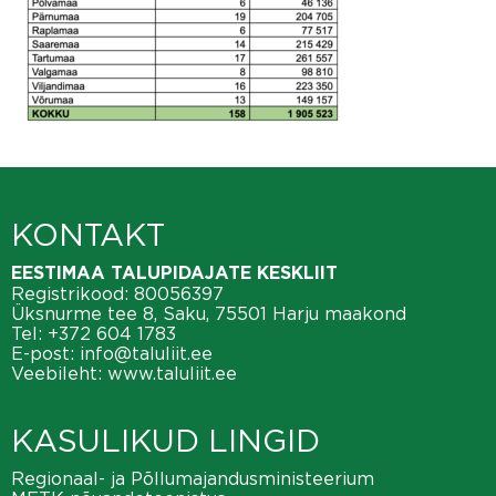
KONTAKT
EESTIMAA TALUPIDAJATE KESKLIIT
Registrikood: 80056397
Üksnurme tee 8, Saku, 75501 Harju maakond
Tel:
+372 604 1783
E-post:
info@taluliit.ee
Veebileht:
www.taluliit.ee
KASULIKUD LINGID
Regionaal- ja Põllumajandusministeerium