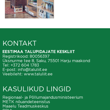
KONTAKT
EESTIMAA TALUPIDAJATE KESKLIIT
Registrikood: 80056397
Üksnurme tee 8, Saku, 75501 Harju maakond
Tel:
+372 604 1783
E-post:
info@taluliit.ee
Veebileht:
www.taluliit.ee
KASULIKUD LINGID
Regionaal- ja Põllumajandusministeerium
METK nõuandeteenistus
Maaelu Teadmuskeskus