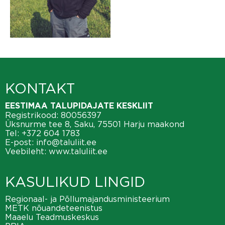
KONTAKT
EESTIMAA TALUPIDAJATE KESKLIIT
Registrikood: 80056397
Üksnurme tee 8, Saku, 75501 Harju maakond
Tel:
+372 604 1783
E-post:
info@taluliit.ee
Veebileht:
www.taluliit.ee
KASULIKUD LINGID
Regionaal- ja Põllumajandusministeerium
METK nõuandeteenistus
Maaelu Teadmuskeskus