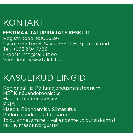
KONTAKT
EESTIMAA TALUPIDAJATE KESKLIIT
Registrikood: 80056397
Üksnurme tee 8, Saku, 75501 Harju maakond
Tel:
+372 604 1783
E-post:
info@taluliit.ee
Veebileht:
www.taluliit.ee
KASULIKUD LINGID
Regionaal- ja Põllumajandusministeerium
METK nõuandeteenistus
Maaelu Teadmuskeskus
PRIA
Maaelu Edendamise Sihtasutus
Põllumajandus- ja Toiduamet
Toidu annetamine – vähendame toiduraiskamist
METK maaeluvõrgustik