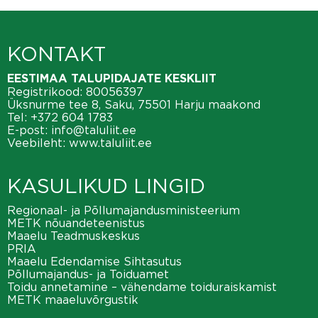
KONTAKT
EESTIMAA TALUPIDAJATE KESKLIIT
Registrikood: 80056397
Üksnurme tee 8, Saku, 75501 Harju maakond
Tel:
+372 604 1783
E-post:
info@taluliit.ee
Veebileht:
www.taluliit.ee
KASULIKUD LINGID
Regionaal- ja Põllumajandusministeerium
METK nõuandeteenistus
Maaelu Teadmuskeskus
PRIA
Maaelu Edendamise Sihtasutus
Põllumajandus- ja Toiduamet
Toidu annetamine – vähendame toiduraiskamist
METK maaeluvõrgustik