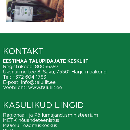
KONTAKT
EESTIMAA TALUPIDAJATE KESKLIIT
Registrikood: 80056397
Üksnurme tee 8, Saku, 75501 Harju maakond
Tel:
+372 604 1783
E-post:
info@taluliit.ee
Veebileht:
www.taluliit.ee
KASULIKUD LINGID
Regionaal- ja Põllumajandusministeerium
METK nõuandeteenistus
Maaelu Teadmuskeskus