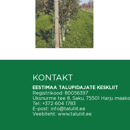
KONTAKT
EESTIMAA TALUPIDAJATE KESKLIIT
Registrikood: 80056397
Üksnurme tee 8, Saku, 75501 Harju maak
Tel:
+372 604 1783
E-post:
info@taluliit.ee
Veebileht:
www.taluliit.ee