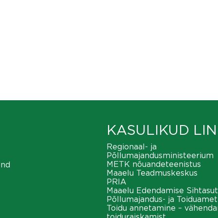
KASULIKUD LIN
Regionaal- ja
Põllumajandusministeerium
METK nõuandeteenistus
ond
Maaelu Teadmuskeskus
PRIA
Maaelu Edendamise Sihtasut
Põllumajandus- ja Toiduamet
Toidu annetamine – vähend
toiduraiskamist