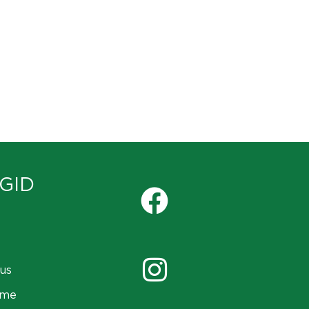
GID
us
ame