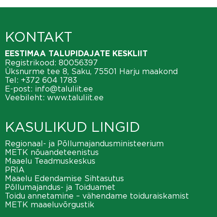
KONTAKT
EESTIMAA TALUPIDAJATE KESKLIIT
Registrikood: 80056397
Üksnurme tee 8, Saku, 75501 Harju maakond
Tel:
+372 604 1783
E-post:
info@taluliit.ee
Veebileht:
www.taluliit.ee
KASULIKUD LINGID
Regionaal- ja Põllumajandusministeerium
METK nõuandeteenistus
Maaelu Teadmuskeskus
PRIA
Maaelu Edendamise Sihtasutus
Põllumajandus- ja Toiduamet
Toidu annetamine – vähendame toiduraiskamist
METK maaeluvõrgustik