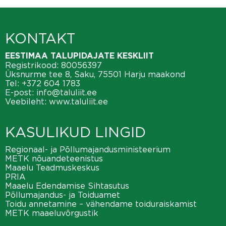
KONTAKT
EESTIMAA TALUPIDAJATE KESKLIIT
Registrikood: 80056397
Üksnurme tee 8, Saku, 75501 Harju maakond
Tel:
+372 604 1783
E-post:
info@taluliit.ee
Veebileht:
www.taluliit.ee
KASULIKUD LINGID
Regionaal- ja Põllumajandusministeerium
METK nõuandeteenistus
Maaelu Teadmuskeskus
PRIA
Maaelu Edendamise Sihtasutus
Põllumajandus- ja Toiduamet
Toidu annetamine – vähendame toiduraiskamist
METK maaeluvõrgustik