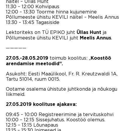
näitel – Üllas Hunt
11:30 – 12:00 Kohvipaus
12:00 – 13:30 Toorme hinna kujunemine
Põllumeeste ühistu KEVILI näitel – Meelis Annus
13:30 – 13:45 Tagasiside
Lektoriteks on TÜ EPIKO juht
ja
Üllas Hunt
Põllumeeste ühistu KEVILI juht
.
Meelis Annus
—————
toimub koolitus: „
27.05.-28.05.2019
Koostöö
arendamise meetodid“.
Asukoht: Eesti Maaülikool, Fr. R. Kreutzwaldi 1A,
Tartu 51014, ruum 0015.
Ootame osalema ühistute juhtkonda ja nõukogu
liikmeid.
27.05.2019 koolituse ajakava:
09:45 – 10:00 Registreerimine ja tervituskohvi
10:00 – 12:15 Sissejuhatus. Koostöö olemus.
12:15 – 13:15 Lõunapaus
13:15 – 15:30 Inimesed ja