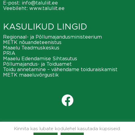
E-post:
info@taluliit.ee
Veebileht:
www.taluliit.ee
KASULIKUD LINGID
Regionaal- ja Põllumajandusministeerium
METK nõuandeteenistus
Maaelu Teadmuskeskus
PRIA
Maaelu Edendamise Sihtasutus
Põllumajandus- ja Toiduamet
Toidu annetamine – vähendame toiduraiskamist
METK maaeluvõrgustik
Kinnita kas lubate kodulehel kasutada küpsiseid.