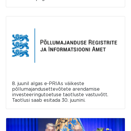
8. juunil algas e-PRIAs väikeste
põllumajandusettevõtete arendamise
investeeringutoetuse taotluste vastuvõtt.
Taotlusi saab esitada 30. juunini.