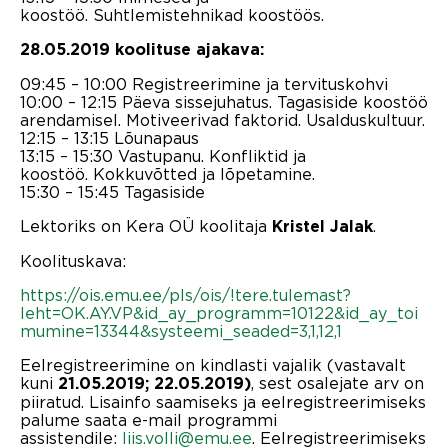
koostöö. Suhtlemistehnikad koostöös.
28.05.2019 koolituse ajakava:
09:45 – 10:00 Registreerimine ja tervituskohvi
10:00 – 12:15 Päeva sissejuhatus. Tagasiside koostöö
arendamisel. Motiveerivad faktorid. Usalduskultuur.
12:15 – 13:15 Lõunapaus
13:15 – 15:30 Vastupanu. Konfliktid ja
koostöö. Kokkuvõtted ja lõpetamine.
15:30 – 15:45 Tagasiside
Lektoriks on Kera OÜ koolitaja
.
Kristel Jalak
Koolituskava:
https://ois.emu.ee/pls/ois/!tere.tulemast?
leht=OK.AY.VP&id_ay_programm=10122&id_ay_toi
mumine=13344&systeemi_seaded=3,1,12,1
Eelregistreerimine on kindlasti vajalik (vastavalt
kuni
, sest osalejate arv on
21.05.2019; 22.05.2019)
piiratud. Lisainfo saamiseks ja eelregistreerimiseks
palume saata e-mail programmi
assistendile:
liis.volli@emu.ee
. Eelregistreerimiseks