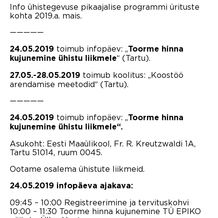
Info ühistegevuse pikaajalise programmi ürituste
kohta 2019.a. mais.
—————
toimub infopäev: „
24.05.2019
Toorme hinna
“ (Tartu).
kujunemine ühistu liikmele
toimub koolitus: „Koostöö
27.05.-28.05.2019
arendamise meetodid“ (Tartu).
—————
toimub infopäev: „
24.05.2019
Toorme hinna
kujunemine ühistu liikmele“.
Asukoht: Eesti Maaülikool, Fr. R. Kreutzwaldi 1A,
Tartu 51014, ruum 0045.
Ootame osalema ühistute liikmeid.
24.05.2019 infopäeva ajakava:
09:45 – 10:00 Registreerimine ja tervituskohvi
10:00 – 11:30 Toorme hinna kujunemine TÜ EPIKO