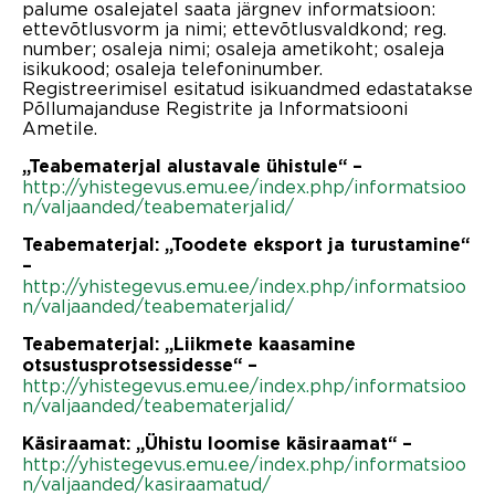
palume osalejatel saata järgnev informatsioon:
ettevõtlusvorm ja nimi; ettevõtlusvaldkond; reg.
number; osaleja nimi; osaleja ametikoht; osaleja
isikukood; osaleja telefoninumber.
Registreerimisel esitatud isikuandmed edastatakse
Põllumajanduse Registrite ja Informatsiooni
Ametile.
„Teabematerjal alustavale ühistule“ –
http://yhistegevus.emu.ee/index.php/informatsioo
n/valjaanded/teabematerjalid/
Teabematerjal: „Toodete eksport ja turustamine“
–
http://yhistegevus.emu.ee/index.php/informatsioo
n/valjaanded/teabematerjalid/
Teabematerjal: „Liikmete kaasamine
otsustusprotsessidesse“ –
http://yhistegevus.emu.ee/index.php/informatsioo
n/valjaanded/teabematerjalid/
Käsiraamat: „Ühistu loomise käsiraamat“ –
http://yhistegevus.emu.ee/index.php/informatsioo
n/valjaanded/kasiraamatud/