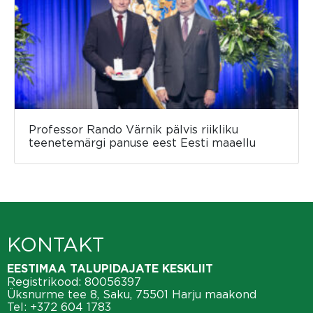
Professor Rando Värnik pälvis riikliku
teenetemärgi panuse eest Eesti maaellu
KONTAKT
EESTIMAA TALUPIDAJATE KESKLIIT
Registrikood: 80056397
Üksnurme tee 8, Saku, 75501 Harju maakond
Tel:
+372 604 1783