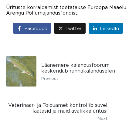
Ürituste korraldamist toetatakse Euroopa Maaelu
Arengu Põllumajandusfondist.
Facebook
Twitter
LinkedIn
Läänemere kalandusfoorum
keskendub rannakalanduselen
Previous
Veterinaar- ja Toiduamet kontrollib suvel
laatasid ja muid avalikke üritusi
Next