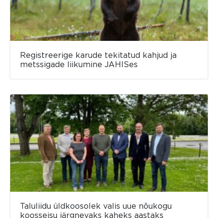
Registreerige karude tekitatud kahjud ja
metssigade liikumine JAHISes
Taluliidu üldkoosolek valis uue nõukogu
koosseisu järgnevaks kaheks aastaks