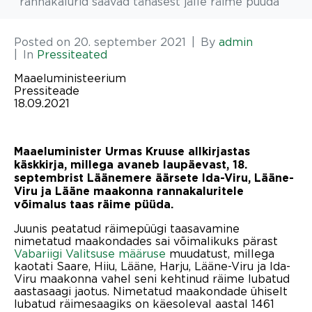
rannakalurid saavad tänasest jälle räime püüda
Posted on
20. september 2021
By
admin
In
Pressiteated
Maaeluministeerium
Pressiteade
18.09.2021
Maaeluminister Urmas Kruuse allkirjastas
käskkirja, millega avaneb laupäevast, 18.
septembrist Läänemere äärsete Ida-Viru, Lääne-
Viru ja Lääne maakonna rannakaluritele
võimalus taas räime püüda.
Juunis peatatud räimepüügi taasavamine
nimetatud maakondades sai võimalikuks pärast
Vabariigi Valitsuse määruse
muudatust, millega
kaotati Saare, Hiiu, Lääne, Harju, Lääne-Viru ja Ida-
Viru maakonna vahel seni kehtinud räime lubatud
aastasaagi jaotus. Nimetatud maakondade ühiselt
lubatud räimesaagiks on käesoleval aastal 1461