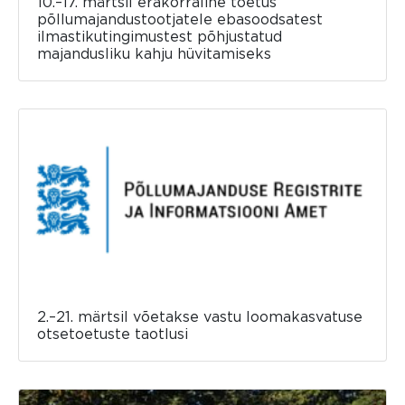
10.–17. märtsil erakorraline toetus
põllumajandustootjatele ebasoodsatest
ilmastikutingimustest põhjustatud
majandusliku kahju hüvitamiseks
2.–21. märtsil võetakse vastu loomakasvatuse
otsetoetuste taotlusi