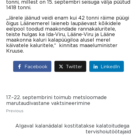
tonni, millest on 15. septembri seisuga välja püütud
1418 tonni.
„Järele jäänud veidi enam kui 42 tonni räime püügi
õigus Läänemerel laieneb laupäevast kõikidele
eelpool toodud maakondade rannakaluritele,
teiste hulgas ka Ida-Viru, Lääne-Viru ja Lääne
maakonna kaluri kalapüügiloa alusel merel
käivatele kaluritele,“ kinnitas maaeluminister
Kruuse.
Facebook
Twitter
LinkedIn
17.–22. septembrini toimub metsloomade
marutaudivastane vaktsineerimine
Previous
Algaval kalanädalal kostitatakse kalatoitudega
tervishoiutöötajaid