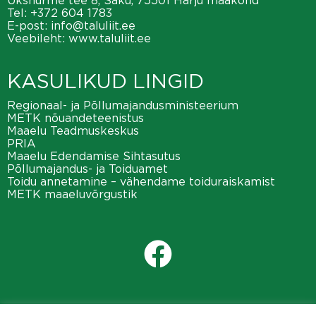
Üksnurme tee 8, Saku, 75501 Harju maakond
Tel:
+372 604 1783
E-post:
info@taluliit.ee
Veebileht:
www.taluliit.ee
KASULIKUD LINGID
Regionaal- ja Põllumajandusministeerium
METK nõuandeteenistus
Maaelu Teadmuskeskus
PRIA
Maaelu Edendamise Sihtasutus
Põllumajandus- ja Toiduamet
Toidu annetamine – vähendame toiduraiskamist
METK maaeluvõrgustik