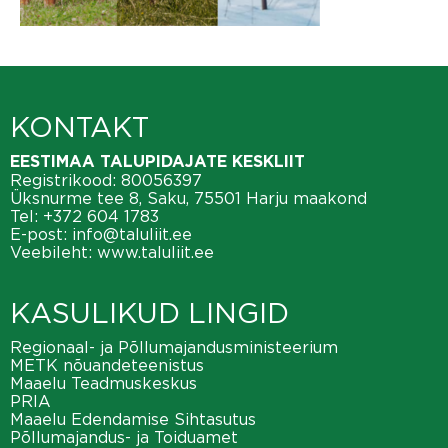
KONTAKT
EESTIMAA TALUPIDAJATE KESKLIIT
Registrikood: 80056397
Üksnurme tee 8, Saku, 75501 Harju maakond
Tel:
+372 604 1783
E-post:
info@taluliit.ee
Veebileht:
www.taluliit.ee
KASULIKUD LINGID
Regionaal- ja Põllumajandusministeerium
METK nõuandeteenistus
Maaelu Teadmuskeskus
PRIA
Maaelu Edendamise Sihtasutus
Põllumajandus- ja Toiduamet