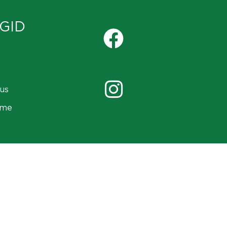
GID
us
ame