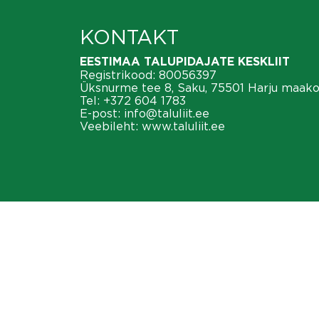
KONTAKT
EESTIMAA TALUPIDAJATE KESKLIIT
Registrikood: 80056397
Üksnurme tee 8, Saku, 75501 Harju maak
Tel:
+372 604 1783
E-post:
info@taluliit.ee
Veebileht:
www.taluliit.ee