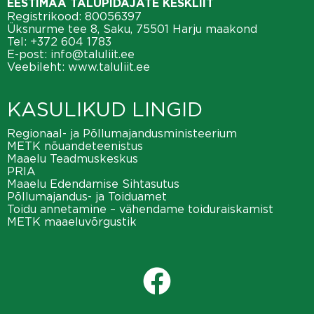
EESTIMAA TALUPIDAJATE KESKLIIT
Registrikood: 80056397
Üksnurme tee 8, Saku, 75501 Harju maakond
Tel:
+372 604 1783
E-post:
info@taluliit.ee
Veebileht:
www.taluliit.ee
KASULIKUD LINGID
Regionaal- ja Põllumajandusministeerium
METK nõuandeteenistus
Maaelu Teadmuskeskus
PRIA
Maaelu Edendamise Sihtasutus
Põllumajandus- ja Toiduamet
Toidu annetamine – vähendame toiduraiskamist
METK maaeluvõrgustik