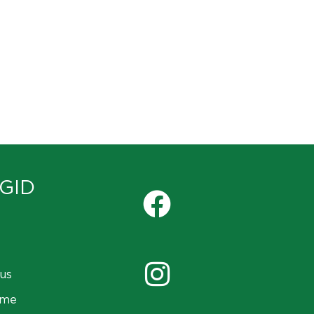
GID
us
ame