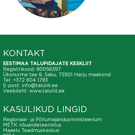
KONTAKT
EESTIMAA TALUPIDAJATE KESKLIIT
Registrikood: 80056397
Üksnurme tee 8, Saku, 75501 Harju maakond
Tel:
+372 604 1783
E-post:
info@taluliit.ee
Veebileht:
www.taluliit.ee
KASULIKUD LINGID
Regionaal- ja Põllumajandusministeerium
METK nõuandeteenistus
Maaelu Teadmuskeskus