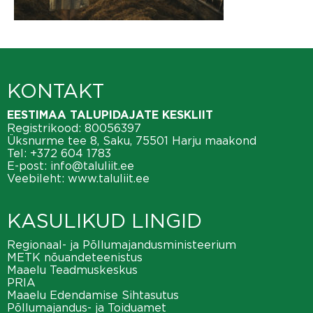
KONTAKT
EESTIMAA TALUPIDAJATE KESKLIIT
Registrikood: 80056397
Üksnurme tee 8, Saku, 75501 Harju maakond
Tel:
+372 604 1783
E-post:
info@taluliit.ee
Veebileht:
www.taluliit.ee
KASULIKUD LINGID
Regionaal- ja Põllumajandusministeerium
METK nõuandeteenistus
Maaelu Teadmuskeskus
PRIA
Maaelu Edendamise Sihtasutus
Põllumajandus- ja Toiduamet