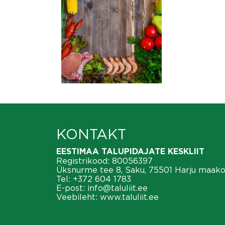
KONTAKT
EESTIMAA TALUPIDAJATE KESKLIIT
Registrikood: 80056397
Üksnurme tee 8, Saku, 75501 Harju maak
Tel:
+372 604 1783
E-post:
info@taluliit.ee
Veebileht:
www.taluliit.ee