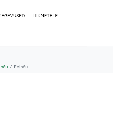
TEGEVUSED
LIIKMETELE
lnõu
Eelnõu