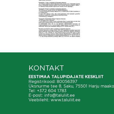
KONTAKT
EESTIMAA TALUPIDAJATE KESKLIIT
Registrikood: 80056397
Üksnurme tee 8, Saku, 75501 Harju maak
Tel:
+372 604 1783
E-post:
info@taluliit.ee
Veebileht:
www.taluliit.ee