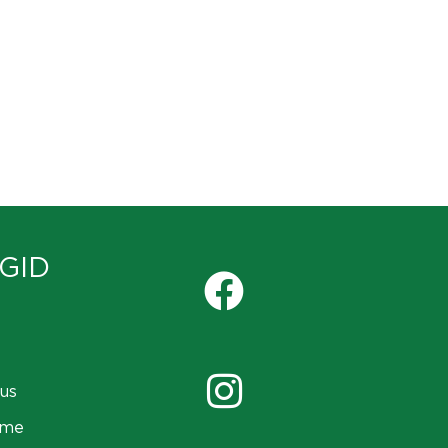
GID
us
ame