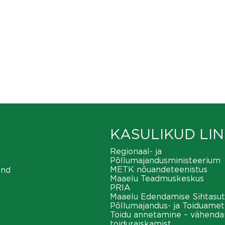
KASULIKUD LIN
Regionaal- ja
Põllumajandusministeerium
METK nõuandeteenistus
ond
Maaelu Teadmuskeskus
PRIA
Maaelu Edendamise Sihtasut
Põllumajandus- ja Toiduamet
Toidu annetamine – vähend
toiduraiskamist