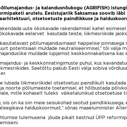
põllumajandus- ja kalandusnõukogu (AGRIFISH) istung
rmipaketi arutelu. Eesistujariik Saksamaa soovib läbi 
arhitektuuri, otsetoetuste paindlikkuse ja halduskoo
rakendada uute ökokavade rakendamisel kahel esimesel a
ökokavade eelarvet kasutada teiste, liikmesriikide jaok
 kasutatavast põllumajandusmaast happelise pinnasega 
t potentsiaali muldade neutraliseerimisel,“ tõi välja m
ajanduslike muldade lupjamist keskkonnakaitsena kas e
umajandus- ja keskkonnatingimuste puhul, kus kavandatu
ikmesriikides. Seetõttu pakub Eesti välja sobiva võrdlusa
er.
 lubada liikmesriikidel otsetoetusi paindlikult kasutada 
ja noorte põllumeeste toetamisel, et hõlbustada põlvkond
ohale, mille kohaselt tuleks väiketalunikud otsetoetuse 
siis on ka siin meie seisukohad seotud paindlikkusega, 
ateegikava halduskoormust,“ sõnas maaeluminister Aller
ohtumise tulemusena jõuda pikalt kestnud ÜPP reformi
emiseni.