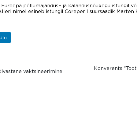
l Euroopa põllumajandus
ja kalandusnõukogu istungil võ
–
Alleri nimel esineb istungil Coreper I suursaadik Marten
dIn
Konverents “Toote
ivastane vaktsineerimine