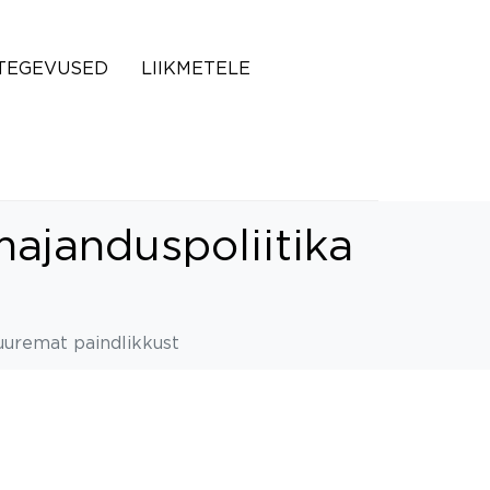
TEGEVUSED
LIIKMETELE
majanduspoliitika
suuremat paindlikkust