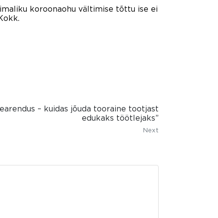
imaliku koroonaohu vältimise tõttu ise ei
 Kokk.
arendus – kuidas jõuda tooraine tootjast
edukaks töötlejaks”
Next