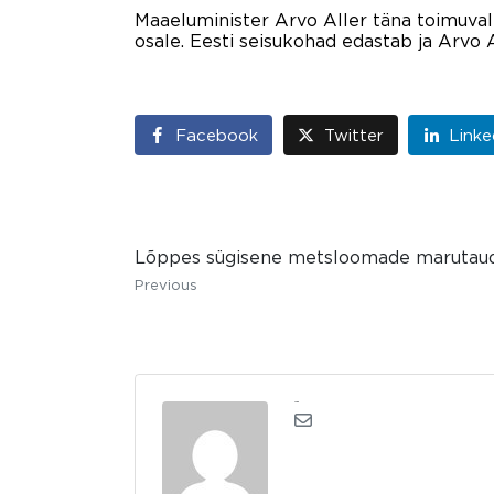
Maaeluminister Arvo Aller täna toimuva
osale. Eesti seisukohad edastab ja Arvo 
Facebook
Twitter
Linke
Lõppes sügisene metsloomade marutaud
Previous
admin