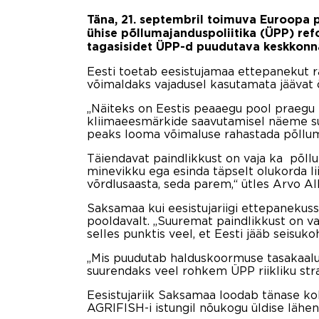
Täna, 21. septembril toimuva Euroopa 
ühise põllumajanduspoliitika (ÜPP) refo
tagasisidet ÜPP-d puudutava keskkonna
Eesti toetab eesistujamaa ettepanekut 
võimaldaks vajadusel kasutamata jäävat 
„Näiteks on Eestis peaaegu pool praegu
kliimaeesmärkide saavutamisel näeme suur
peaks looma võimaluse rahastada põllum
Täiendavat paindlikkust on vaja ka põll
minevikku ega esinda täpselt olukorda li
võrdlusaasta, seda parem,“ ütles Arvo All
Saksamaa kui eesistujariigi ettepanekusse
pooldavalt. „Suuremat paindlikkust on va
selles punktis veel, et Eesti jääb seisuk
„Mis puudutab halduskoormuse tasakaalu, 
suurendaks veel rohkem ÜPP riikliku str
Eesistujariik Saksamaa loodab tänase k
AGRIFISH-i istungil nõukogu üldise lähen