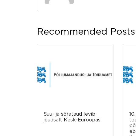
Recommended Posts
Suu- ja sõrataud levib
10.
jõudsalt Kesk-Euroopas
to
põ
eb