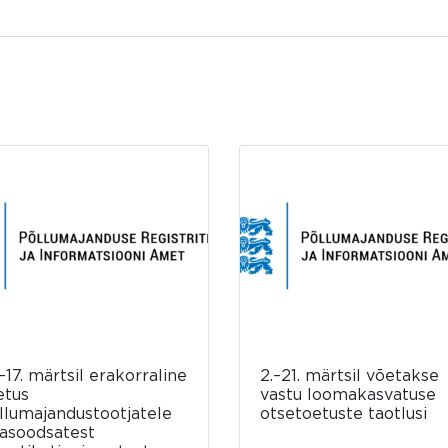
–17. märtsil erakorraline
2.–21. märtsil võetakse
etus
vastu loomakasvatuse
llumajandustootjatele
otsetoetuste taotlusi
asoodsatest