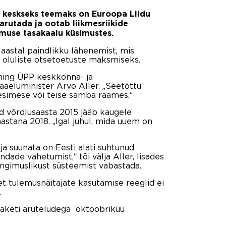
i keskseks teemaks on Euroopa Liidu
arutada ja ootab liikmesriikide
rmuse tasakaalu küsimustes.
astal paindlikku lähenemist, mis
s oluliste otsetoetuste maksmiseks.
ning ÜPP keskkonna- ja
aaeluminister Arvo Aller. „Seetõttu
simese või teise samba raames.“
d võrdlusaasta 2015 jääb kaugele
astana 2018. „Igal juhul, mida uuem on
ja suunata on Eesti alati suhtunud
ade vahetumist,“ tõi välja Aller, lisades
tingimuslikust süsteemist vabastada.
et tulemusnäitajate kasutamise reeglid ei
.
paketi aruteludega oktoobrikuu