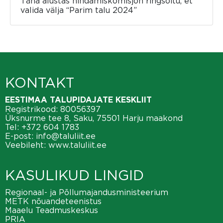
Täna alustas hindamiskomisjon ringsõitu, et
valida välja “Parim talu 2024”
KONTAKT
EESTIMAA TALUPIDAJATE KESKLIIT
Registrikood: 80056397
Üksnurme tee 8, Saku, 75501 Harju maakond
Tel:
+372 604 1783
E-post:
info@taluliit.ee
Veebileht:
www.taluliit.ee
KASULIKUD LINGID
Regionaal- ja Põllumajandusministeerium
METK nõuandeteenistus
Maaelu Teadmuskeskus
PRIA