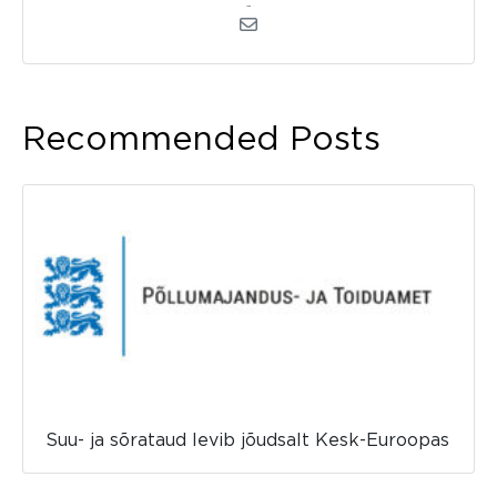
admin
Recommended Posts
Suu- ja sõrataud levib jõudsalt Kesk-Euroopas