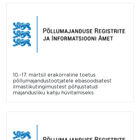
10.–17. märtsil erakorraline toetus
põllumajandustootjatele ebasoodsatest
ilmastikutingimustest põhjustatud
majandusliku kahju hüvitamiseks