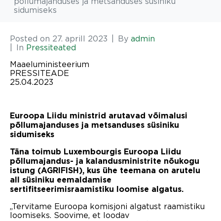
põllumajanduses ja metsanduses süsiniku
sidumiseks
Posted on
27. aprill 2023
By
admin
In
Pressiteated
Maaeluministeerium
PRESSITEADE
25.04.2023
Euroopa Liidu ministrid arutavad võimalusi
põllumajanduses ja metsanduses süsiniku
sidumiseks
Täna toimub Luxembourgis Euroopa Liidu
põllumajandus- ja kalandusministrite nõukogu
istung (AGRIFISH), kus ühe teemana on arutelu
all süsiniku eemaldamise
sertifitseerimisraamistiku loomise algatus.
„Tervitame Euroopa komisjoni algatust raamistiku
loomiseks. Soovime, et loodav