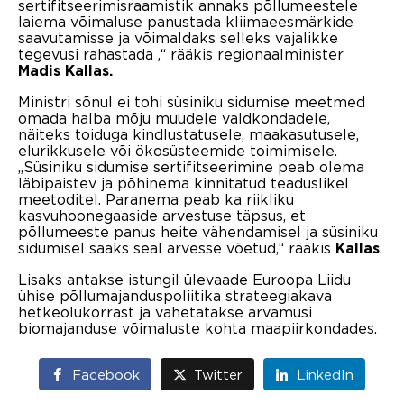
sertifitseerimisraamistik annaks põllumeestele
laiema võimaluse panustada kliimaeesmärkide
saavutamisse ja võimaldaks selleks vajalikke
tegevusi rahastada ,“ rääkis regionaalminister
Madis Kallas.
Ministri sõnul ei tohi süsiniku sidumise meetmed
omada halba mõju muudele valdkondadele,
näiteks toiduga kindlustatusele, maakasutusele,
elurikkusele või ökosüsteemide toimimisele.
„Süsiniku sidumise sertifitseerimine peab olema
läbipaistev ja põhinema kinnitatud teaduslikel
meetoditel. Paranema peab ka riikliku
kasvuhoonegaaside arvestuse täpsus, et
põllumeeste panus heite vähendamisel ja süsiniku
sidumisel saaks seal arvesse võetud,“ rääkis
.
Kallas
Lisaks antakse istungil ülevaade Euroopa Liidu
ühise põllumajanduspoliitika strateegiakava
hetkeolukorrast ja vahetatakse arvamusi
biomajanduse võimaluste kohta maapiirkondades.
Facebook
Twitter
LinkedIn