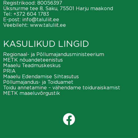
Registrikood: 80056397
Üksnurme tee 8, Saku, 75501 Harju maakond
Tel:
+372 604 1783
E-post:
info@taluliit.ee
Veebileht:
www.taluliit.ee
KASULIKUD LINGID
Regionaal- ja Põllumajandusministeerium
METK nõuandeteenistus
Maaelu Teadmuskeskus
PRIA
Maaelu Edendamise Sihtasutus
Põllumajandus- ja Toiduamet
Toidu annetamine – vähendame toiduraiskamist
METK maaeluvõrgustik