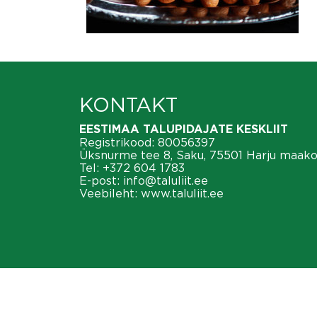
KONTAKT
EESTIMAA TALUPIDAJATE KESKLIIT
Registrikood: 80056397
Üksnurme tee 8, Saku, 75501 Harju maak
Tel:
+372 604 1783
E-post:
info@taluliit.ee
Veebileht:
www.taluliit.ee