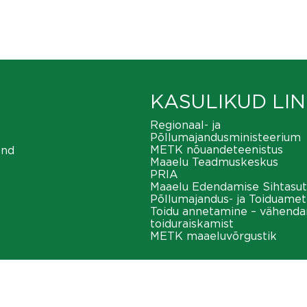
KASULIKUD LIN
Regionaal- ja
Põllumajandusministeerium
METK nõuandeteenistus
ond
Maaelu Teadmuskeskus
PRIA
Maaelu Edendamise Sihtasut
Põllumajandus- ja Toiduamet
Toidu annetamine – vähend
toiduraiskamist
METK maaeluvõrgustik