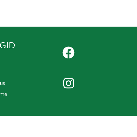
GID
us
ame