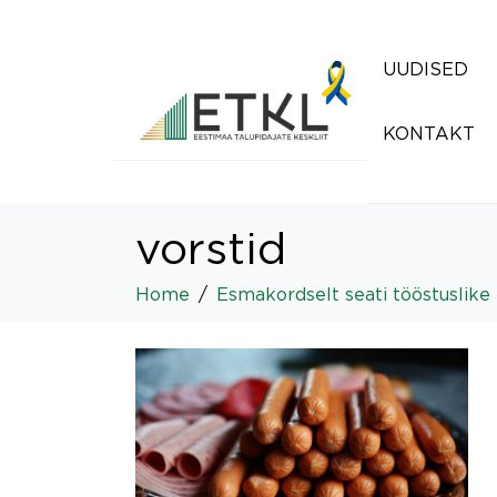
UUDISED
KONTAKT
vorstid
Home
Esmakordselt seati tööstuslike