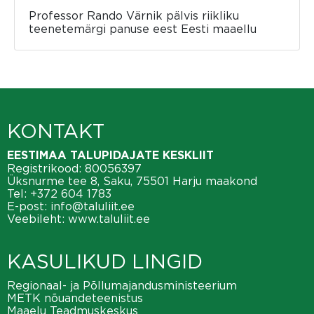
Professor Rando Värnik pälvis riikliku
teenetemärgi panuse eest Eesti maaellu
KONTAKT
EESTIMAA TALUPIDAJATE KESKLIIT
Registrikood: 80056397
Üksnurme tee 8, Saku, 75501 Harju maakond
Tel:
+372 604 1783
E-post:
info@taluliit.ee
Veebileht:
www.taluliit.ee
KASULIKUD LINGID
Regionaal- ja Põllumajandusministeerium
METK nõuandeteenistus
Maaelu Teadmuskeskus