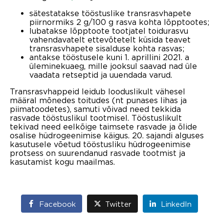
sätestatakse tööstuslike transrasvhapete
piirnormiks 2 g/100 g rasva kohta lõpptootes;
lubatakse lõpptoote tootjatel toidurasvu
vahendavatelt ettevõtetelt küsida teavet
transrasvhapete sisalduse kohta rasvas;
antakse tööstusele kuni 1. aprillini 2021. a
üleminekuaeg, mille jooksul saavad nad üle
vaadata retseptid ja uuendada varud.
Transrasvhappeid leidub looduslikult vähesel
määral mõnedes toitudes (nt punases lihas ja
piimatoodetes), samuti võivad need tekkida
rasvade tööstuslikul tootmisel. Tööstuslikult
tekivad need eelkõige taimsete rasvade ja õlide
osalise hüdrogeenimise käigus. 20. sajandi alguses
kasutusele võetud tööstusliku hüdrogeenimise
protsess on suurendanud rasvade tootmist ja
kasutamist kogu maailmas.
Facebook
Twitter
LinkedIn