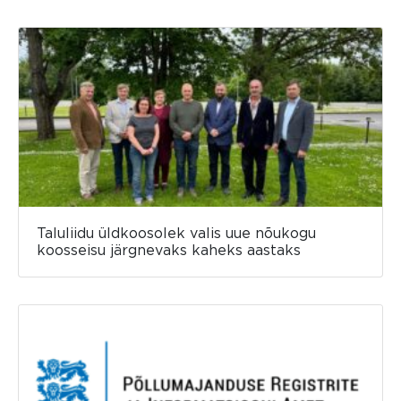
Taluliidu üldkoosolek valis uue nõukogu
koosseisu järgnevaks kaheks aastaks