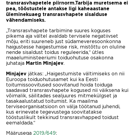
transrasvhapetele piirnorm.
Tarbija muretsema ei
pea, tööstustele antakse ligi kaheaastane
üleminekuaeg transrasvhapete sisalduse
vähendamiseks.
„Transrasvhapete tarbimine suures koguses
pikema aja vältel avaldab tervisele negatiivset
mõju, eriti suureneb just südameveresoonkonna
haigustesse haigestumise risk, mistõttu on oluline
nende sisaldust toidus reguleerida,“ ütles
maaeluministeeriumi toiduohutuse osakonna
juhataja
.
Martin Minjajev
jätkas: „Haigestumiste vältimiseks on nii
Minjajev
Euroopa toiduohutusamet kui ka Eesti
toitumissoovitused soovitanud hoida toiduga
saadavad transrasvhapete kogused nii väiksena kui
võimalik, säilitades sealjuures mitmekülgset ja
tasakaalustatud toitumist. Ka maailma
terviseorganisatsioon on välja töötanud juhendi,
kus erinevate tegevustega soovitatakse
tööstuslikult tekkinud transrasvhapped toidust
eemaldada.“
Määrusega
2019/649
: