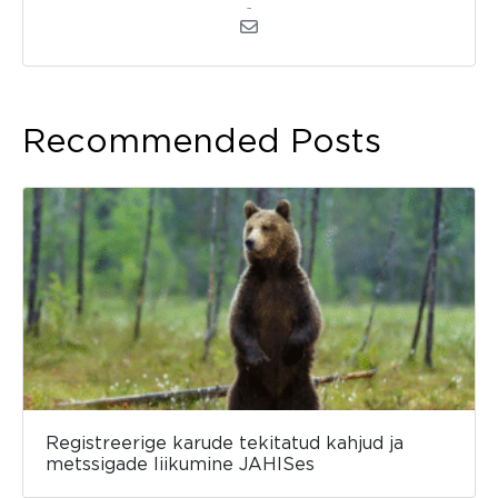
admin
Recommended Posts
Registreerige karude tekitatud kahjud ja
metssigade liikumine JAHISes