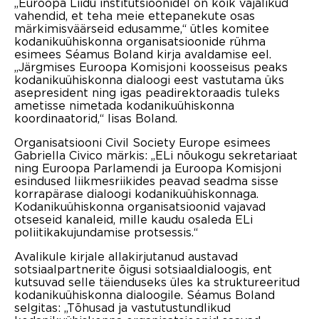
„Euroopa Liidu institutsioonidel on kõik vajalikud
vahendid, et teha meie ettepanekute osas
märkimisväärseid edusamme,“ ütles komitee
kodanikuühiskonna organisatsioonide rühma
esimees Séamus Boland kirja avaldamise eel.
„Järgmises Euroopa Komisjoni koosseisus peaks
kodanikuühiskonna dialoogi eest vastutama üks
asepresident ning igas peadirektoraadis tuleks
ametisse nimetada kodanikuühiskonna
koordinaatorid,“ lisas Boland.
Organisatsiooni Civil Society Europe esimees
Gabriella Civico märkis: „ELi nõukogu sekretariaat
ning Euroopa Parlamendi ja Euroopa Komisjoni
esindused liikmesriikides peavad seadma sisse
korrapärase dialoogi kodanikuühiskonnaga.
Kodanikuühiskonna organisatsioonid vajavad
otseseid kanaleid, mille kaudu osaleda ELi
poliitikakujundamise protsessis.“
Avalikule kirjale allakirjutanud austavad
sotsiaalpartnerite õigusi sotsiaaldialoogis, ent
kutsuvad selle täienduseks üles ka struktureeritud
kodanikuühiskonna dialoogile. Séamus Boland
selgitas: „Tõhusad ja vastutustundlikud