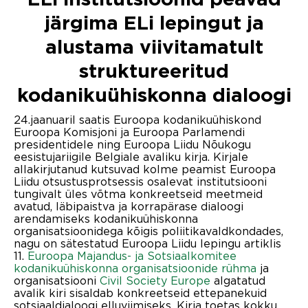
ELi institutsioonid peavad
järgima ELi lepingut ja
alustama viivitamatult
struktureeritud
kodanikuühiskonna dialoogi
24.jaanuaril saatis Euroopa kodanikuühiskond
Euroopa Komisjoni ja Euroopa Parlamendi
presidentidele ning Euroopa Liidu Nõukogu
eesistujariigile Belgiale avaliku kirja. Kirjale
allakirjutanud kutsuvad kolme peamist Euroopa
Liidu otsustusprotsessis osalevat institutsiooni
tungivalt üles võtma konkreetseid meetmeid
avatud, läbipaistva ja korrapärase dialoogi
arendamiseks kodanikuühiskonna
organisatsioonidega kõigis poliitikavaldkondades,
nagu on sätestatud Euroopa Liidu lepingu artiklis
11.
Euroopa Majandus- ja Sotsiaalkomitee
kodanikuühiskonna organisatsioonide rühma
ja
organisatsiooni
Civil Society Europe
algatatud
avalik kiri sisaldab konkreetseid ettepanekuid
sotsiaaldialoogi elluviimiseks. Kirja toetas kokku