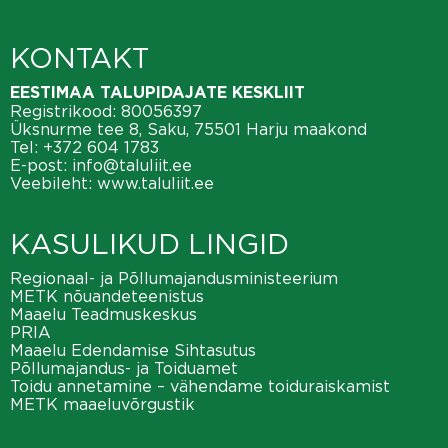
KONTAKT
EESTIMAA TALUPIDAJATE KESKLIIT
Registrikood: 80056397
Üksnurme tee 8, Saku, 75501 Harju maakond
Tel:
+372 604 1783
E-post:
info@taluliit.ee
Veebileht:
www.taluliit.ee
KASULIKUD LINGID
Regionaal- ja Põllumajandusministeerium
METK nõuandeteenistus
Maaelu Teadmuskeskus
PRIA
Maaelu Edendamise Sihtasutus
Põllumajandus- ja Toiduamet
Toidu annetamine – vähendame toiduraiskamist
METK maaeluvõrgustik