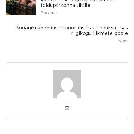
toidupiirkonna tiitlile
Previous
Kodanikuühendused pöördusid automaksu osas
riigikogu liikmete poole
Next
admin