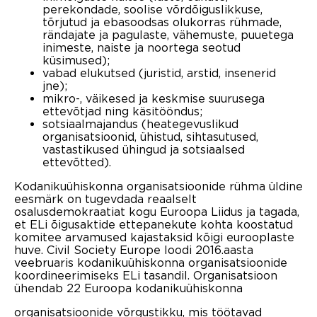
perekondade, soolise võrdõiguslikkuse,
tõrjutud ja ebasoodsas olukorras rühmade,
rändajate ja pagulaste, vähemuste, puuetega
inimeste, naiste ja noortega seotud
küsimused);
vabad elukutsed (juristid, arstid, insenerid
jne);
mikro-, väikesed ja keskmise suurusega
ettevõtjad ning käsitööndus;
sotsiaalmajandus (heategevuslikud
organisatsioonid, ühistud, sihtasutused,
vastastikused ühingud ja sotsiaalsed
ettevõtted).
Kodanikuühiskonna organisatsioonide rühma üldine
eesmärk on tugevdada reaalselt
osalusdemokraatiat kogu Euroopa Liidus ja tagada,
et ELi õigusaktide ettepanekute kohta koostatud
komitee arvamused kajastaksid kõigi eurooplaste
huve. Civil Society Europe loodi 2016.aasta
veebruaris kodanikuühiskonna organisatsioonide
koordineerimiseks ELi tasandil. Organisatsioon
ühendab 22 Euroopa kodanikuühiskonna
organisatsioonide võrgustikku, mis töötavad