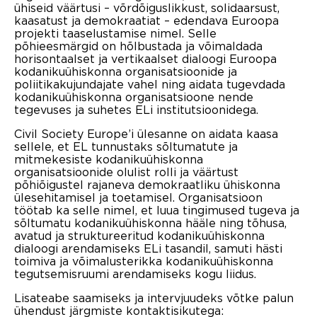
ühiseid väärtusi – võrdõiguslikkust, solidaarsust,
kaasatust ja demokraatiat – edendava Euroopa
projekti taaselustamise nimel. Selle
põhieesmärgid on hõlbustada ja võimaldada
horisontaalset ja vertikaalset dialoogi Euroopa
kodanikuühiskonna organisatsioonide ja
poliitikakujundajate vahel ning aidata tugevdada
kodanikuühiskonna organisatsioone nende
tegevuses ja suhetes ELi institutsioonidega.
Civil Society Europe’i ülesanne on aidata kaasa
sellele, et EL tunnustaks sõltumatute ja
mitmekesiste kodanikuühiskonna
organisatsioonide olulist rolli ja väärtust
põhiõigustel rajaneva demokraatliku ühiskonna
ülesehitamisel ja toetamisel. Organisatsioon
töötab ka selle nimel, et luua tingimused tugeva ja
sõltumatu kodanikuühiskonna hääle ning tõhusa,
avatud ja struktureeritud kodanikuühiskonna
dialoogi arendamiseks ELi tasandil, samuti hästi
toimiva ja võimalusterikka kodanikuühiskonna
tegutsemisruumi arendamiseks kogu liidus.
Lisateabe saamiseks ja intervjuudeks võtke palun
ühendust järgmiste kontaktisikutega: