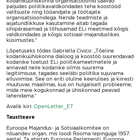
kodanikuühiskonna organisatsioonid saavad
paljudes poliitikavaldkondades teha koostööd
valitsuste ning tööandjate ja töötajate
organisatsioonidega. Nende teadmiste ja
asjatundlikkuse kasutamine aitab tagada
sihipärasemad ja tõhusamad ELi meetmed kõigis
valdkondades ja kõigis sotsiaal-majanduslikes
küsimustes.“
Lõpetuseks tõdes Gabriella Civico: „Tõeline
kodanikuühiskonna dialoog ja koostöö suurendavad
kodanike toetust ELi poliitikameetmetele ja
annavad neile kodanike silmis suurema
legitiimsuse, tagades seeläbi poliitika sujuvama
elluviimise. See on eriti oluline keerulises ja kiiresti
muutuvas maailmas, kus on hulgaliselt probleeme,
mida meie kogukonnad ja ühiskonnad peavad
lahendama.“
Avalik kiri:
OpenLetter_ET
Taustteave
Euroopa Majandus- ja Sotsiaalkomitee on
nõuandev organ, mis loodi Rooma lepinguga 1957.
aastal. Ta abistab Euroopa Parlamenti, Euroopa