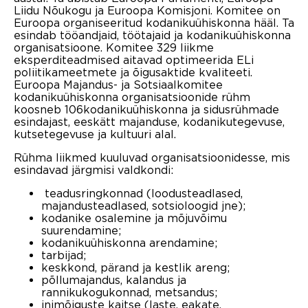
Liidu Nõukogu ja Euroopa Komisjoni. Komitee on
Euroopa organiseeritud kodanikuühiskonna hääl. Ta
esindab tööandjaid, töötajaid ja kodanikuühiskonna
organisatsioone. Komitee 329 liikme
eksperditeadmised aitavad optimeerida ELi
poliitikameetmete ja õigusaktide kvaliteeti.
Euroopa Majandus- ja Sotsiaalkomitee
kodanikuühiskonna organisatsioonide rühm
koosneb 106kodanikuühiskonna ja sidusrühmade
esindajast, eeskätt majanduse, kodanikutegevuse,
kutsetegevuse ja kultuuri alal.
Rühma liikmed kuuluvad organisatsioonidesse, mis
esindavad järgmisi valdkondi:
teadusringkonnad (loodusteadlased,
majandusteadlased, sotsioloogid jne);
kodanike osalemine ja mõjuvõimu
suurendamine;
kodanikuühiskonna arendamine;
tarbijad;
keskkond, pärand ja kestlik areng;
põllumajandus, kalandus ja
rannikukogukonnad, metsandus;
inimõiguste kaitse (laste, eakate,