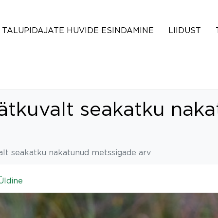
TALUPIDAJATE HUVIDE ESINDAMINE
LIIDUST
jätkuvalt seakatku nak
alt seakatku nakatunud metssigade arv
Üldine