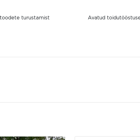
toodete turustamist
Avatud toidutööstused