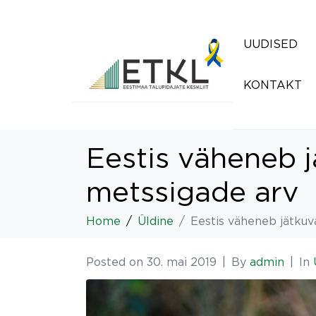
UUDISED
KONTAKT
Eestis väheneb 
metssigade arv
Home
Üldine
Eestis väheneb jätkuv
Posted on
30. mai 2019
By
admin
In