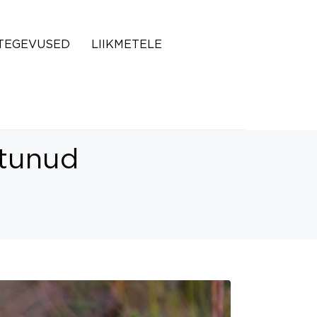
TEGEVUSED
LIIKMETELE
atunud