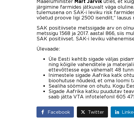
Maaeluminister
ütles, et ku
Mart Järvik
järgimine farmides jätkuvalt väga oluline
tulemusena on SAK-i leviku risk farmides
võetud proove ligi 2500 isendilt,“ lausus 
SAK positiivsete metssigade arv on olnud 
metssigu 1568 ja 2017. aastal 866, siis m
SAK positiivset. SAK-i leviku vähenemise
Ülevaade:
Üle Eesti kehtib sigade väljas pid
ning kõigile vahenditele ja materja
ettevõttesse ega vähemalt 48 tunni 
Inimestele sigade Aafrika katk ohtu
bioohutuse nõudeid, et oma loomi ta
Sealiha söömine on ohutu. Kogu Eesti
Sigade Aafrika katku puudutav tea
saab jätta VTA infotelefonil 605 47
Facebook
Twitter
Linke