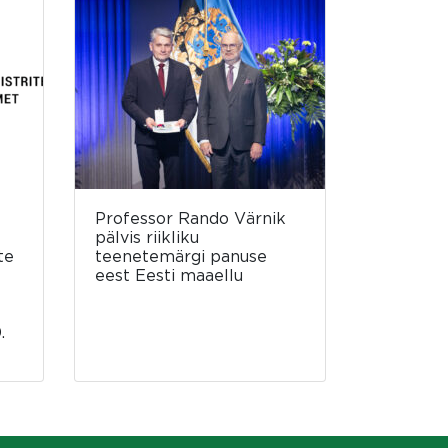
Professor Rando Värnik
pälvis riikliku
te
teenetemärgi panuse
eest Eesti maaellu
.