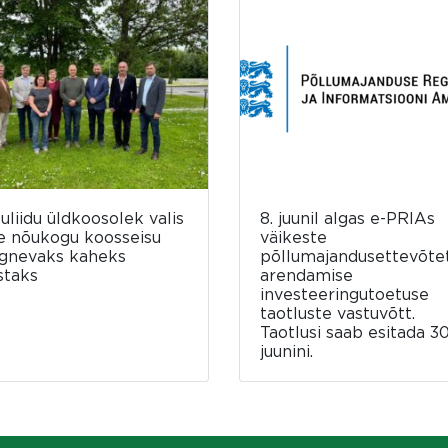
luliidu üldkoosolek valis
8. juunil algas e-PRIAs
e nõukogu koosseisu
väikeste
rgnevaks kaheks
põllumajandusettevõte
staks
arendamise
investeeringutoetuse
taotluste vastuvõtt.
Taotlusi saab esitada 30
juunini.