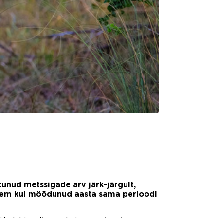
tunud metssigade arv järk-järgult,
vähem kui möödunud aasta sama perioodi