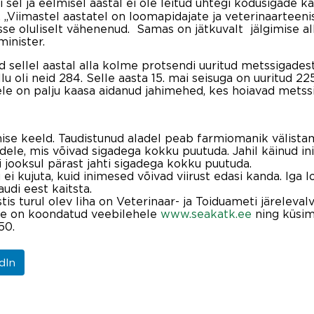
igi sel ja eelmisel aastal ei ole leitud ühtegi kodusigad
. „Viimastel aastatel on loomapidajate ja veterinaarteen
se oluliselt vähenenud. Samas on jätkuvalt jälgimise all
minister.
sellel aastal alla kolme protsendi uuritud metssigadest.
ullu oli neid 284. Selle aasta 15. mai seisuga on uuritud 
le on palju kaasa aidanud jahimehed, kes hoiavad metssig
amise keeld. Taudistunud aladel peab farmiomanik välist
lidele, mis võivad sigadega kokku puutuda. Jahil käinud 
jooksul pärast jahti sigadega kokku puutuda.
 ei kujuta, kuid inimesed võivad viirust edasi kanda. Ig
udi eest kaitsta.
s turul olev liha on Veterinaar- ja Toiduameti järelevalve
ve on koondatud veebilehele
www.seakatk.ee
ning küsim
50.
dIn