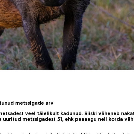
atunud metssigade arv
etsadest veel täielikult kadunud. Siiski väheneb naka
uga uuritud metssigadest 51, ehk peaaegu neli korda 