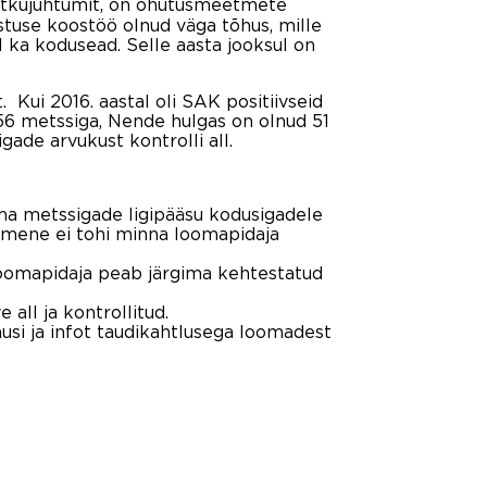
e katkujuhtumit, on ohutusmeetmete
istuse koostöö olnud väga tõhus, mille
 ka kodusead. Selle aasta jooksul on
 Kui 2016. aastal oli SAK positiivseid
2256 metssiga, Nende hulgas on olnud 51
ade arvukust kontrolli all.
ama metssigade ligipääsu kodusigadele
inimene ei tohi minna loomapidaja
a loomapidaja peab järgima kehtestatud
 all ja kontrollitud.
usi ja infot taudikahtlusega loomadest