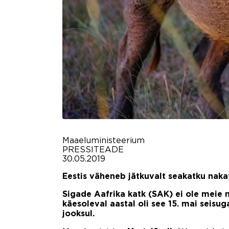
Maaeluministeerium
PRESSITEADE
30.05.2019
Eestis väheneb jätkuvalt seakatku nak
Sigade Aafrika katk (SAK) ei ole meie m
käesoleval aastal oli see 15. mai seis
jooksul.