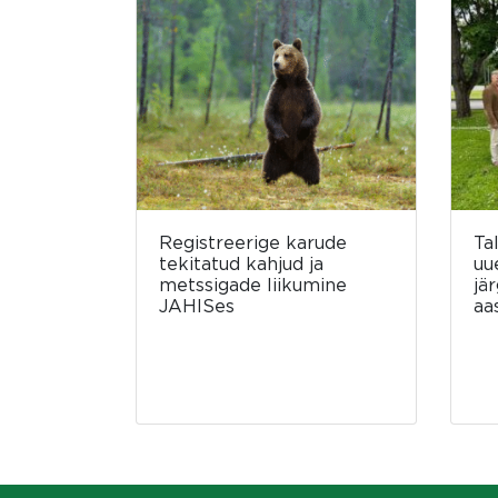
Registreerige karude
Ta
tekitatud kahjud ja
uu
metssigade liikumine
jä
JAHISes
aa