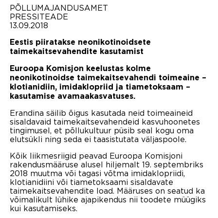
PÕLLUMAJANDUSAMET
PRESSITEADE
13.09.2018
Eestis piiratakse neonikotinoidsete
taimekaitsevahendite kasutamist
Euroopa Komisjon keelustas kolme
neonikotinoidse taimekaitsevahendi toimeaine –
klotianidiin, imidaklopriid ja tiametoksaam –
kasutamise avamaakasvatuses.
Erandina säilib õigus kasutada neid toimeaineid
sisaldavaid taimekaitsevahendeid kasvuhoonetes
tingimusel, et põllukultuur püsib seal kogu oma
elutsükli ning seda ei taasistutata väljaspoole.
Kõik liikmesriigid peavad Euroopa Komisjoni
rakendusmääruse alusel hiljemalt 19. septembriks
2018 muutma või tagasi võtma imidaklopriidi,
klotianidiini või tiametoksaami sisaldavate
taimekaitsevahendite load. Määruses on seatud ka
võimalikult lühike ajapikendus nii toodete müügiks
kui kasutamiseks.