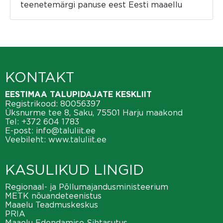
teenetemärgi panuse eest Eesti maaellu
KONTAKT
EESTIMAA TALUPIDAJATE KESKLIIT
Registrikood: 80056397
Üksnurme tee 8, Saku, 75501 Harju maakond
Tel:
+372 604 1783
E-post:
info@taluliit.ee
Veebileht:
www.taluliit.ee
KASULIKUD LINGID
Regionaal- ja Põllumajandusministeerium
METK nõuandeteenistus
Maaelu Teadmuskeskus
PRIA
Maaelu Edendamise Sihtasutus