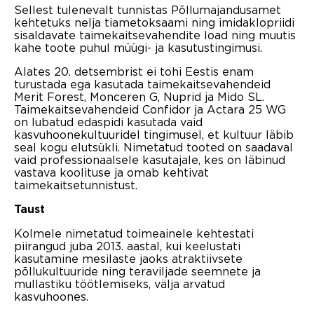
Sellest tulenevalt tunnistas Põllumajandusamet
kehtetuks nelja tiametoksaami ning imidaklopriidi
sisaldavate taimekaitsevahendite load ning muutis
kahe toote puhul müügi- ja kasutustingimusi.
Alates 20. detsembrist ei tohi Eestis enam
turustada ega kasutada taimekaitsevahendeid
Merit Forest, Monceren G, Nuprid ja Mido SL.
Taimekaitsevahendeid Confidor ja Actara 25 WG
on lubatud edaspidi kasutada vaid
kasvuhoonekultuuridel tingimusel, et kultuur läbib
seal kogu elutsükli. Nimetatud tooted on saadaval
vaid professionaalsele kasutajale, kes on läbinud
vastava koolituse ja omab kehtivat
taimekaitsetunnistust.
Taust
Kolmele nimetatud toimeainele kehtestati
piirangud juba 2013. aastal, kui keelustati
kasutamine mesilaste jaoks atraktiivsete
põllukultuuride ning teraviljade seemnete ja
mullastiku töötlemiseks, välja arvatud
kasvuhoones.