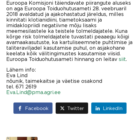
Euroopa Komisjoni täiendavate piirangute aluseks
on aga Euroopa Toiduohutusameti 28. veebruaril
2018 avaldatud ja ajakohastatud järeldus, milles
kinnitati klotianidiini, tiametoksaami ja
imidaklopriidi negatiivne mõju lisaks
meemesilastele ka teistele tolmeldajatele. Kuna
kõrge risk tolmeldajatele tuvastati peaaegu kõigi
avamaakasutuste, ka kartuliseemnete puhtimise ja
taliteraviljadel kasutamise puhul, on asjakohane
keelata kõik välitingimustes kasutamise viisid.
Euroopa Toiduohutusameti hinnang on leitav
siit
.
Lähem info:
Eva Lind
nõunik, taimekaitse ja väetise osakond
tel. 671 2619
Eva.Lind@pma.agri.ee
Facebook
Twitter
LinkedIn