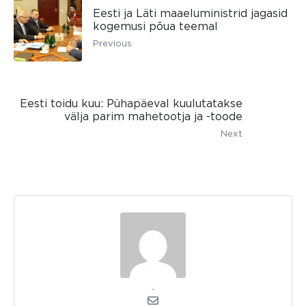
Eesti ja Läti maaeluministrid jagasid
kogemusi põua teemal
Previous
Eesti toidu kuu: Pühapäeval kuulutatakse
välja parim mahetootja ja -toode
Next
admin