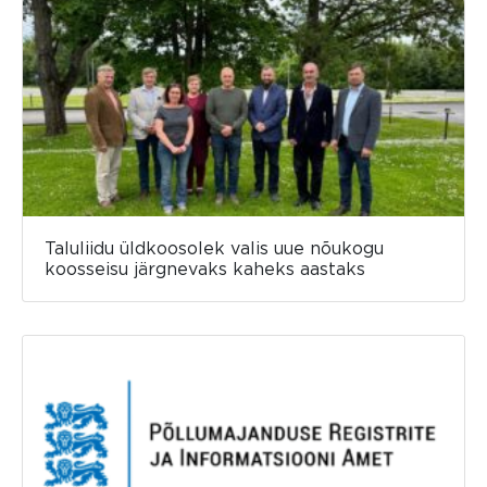
Taluliidu üldkoosolek valis uue nõukogu
koosseisu järgnevaks kaheks aastaks